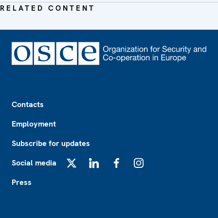
RELATED CONTENT
Footer
Contacts
Employment
Subscribe for updates
Social media
X
LinkedIn
Facebook
Instagram
Press