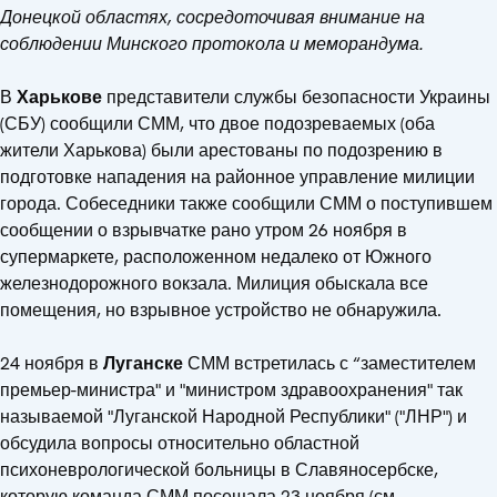
Донецкой областях, сосредоточивая внимание на
соблюдении Минского протокола и меморандума.
В
Харькове
представители службы безопасности Украины
(СБУ) сообщили СММ, что двое подозреваемых (оба
жители Харькова) были арестованы по подозрению в
подготовке нападения на районное управление милиции
города. Собеседники также сообщили СММ о поступившем
сообщении о взрывчатке рано утром 26 ноября в
супермаркете, расположенном недалеко от Южного
железнодорожного вокзала. Милиция обыскала все
помещения, но взрывное устройство не обнаружила.
24 ноября в
Луганске
СММ встретилась с “заместителем
премьер-министра" и "министром здравоохранения" так
называемой "Луганской Народной Республики" ("ЛНР") и
обсудила вопросы относительно областной
психоневрологической больницы в Славяносербске,
которую команда СММ посещала 23 ноября (см.