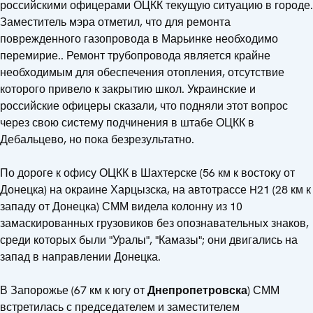
российскими офицерами ОЦКК текущую ситуацию в городе.
Заместитель мэра отметил, что для ремонта
поврежденного газопровода в Марьинке необходимо
перемирие.. Ремонт трубопровода является крайне
необходимым для обеспечения отопления, отсутствие
которого привело к закрытию школ. Украинские и
российские офицеры сказали, что подняли этот вопрос
через свою систему подчинения в штабе ОЦКК в
Дебальцево, но пока безрезультатно.
По дороге к офису ОЦКК в Шахтерске (56 км к востоку от
Донецка) на окраине Харцызска, на автотрассе H21 (28 км к
западу от Донецка) СММ видела колонну из 10
замаскированных грузовиков без опознавательных знаков,
среди которых были "Уралы", "Камазы"; они двигались на
запад в направлении Донецка.
В Запорожье (67 км к югу от
Днепропетровска
) СММ
встретилась с председателем и заместителем