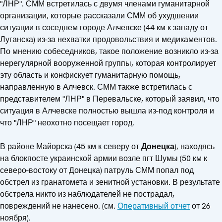
"ЛНР". СММ встретилась с двумя членами гуманитарной
организации, которые рассказали СММ об ухудшении
ситуации в соседнем городе Алчевске (44 км к западу от
Луганска) из-за нехватки продовольствия и медикаментов.
По мнению собеседников, такое положение возникло из-за
нерегулярной вооруженной группы, которая контролирует
эту область и конфискует гуманитарную помощь,
направленную в Алчевск. СММ также встретилась с
представителем "ЛНР" в Перевальске, который заявил, что
ситуация в Алчевске полностью вышла из-под контроля и
что "ЛНР" неохотно посещает город.
В районе Майорска (45 км к северу от
Донецка
), находясь
на блокпосте украинской армии возле пгт Шумы (50 км к
северо-востоку от Донецка) патруль СММ попал под
обстрел из гранатомета и зенитной установки. В результате
обстрела никто из наблюдателей не пострадал,
повреждений не нанесено. (см.
Оперативный отчет
от 26
ноября).