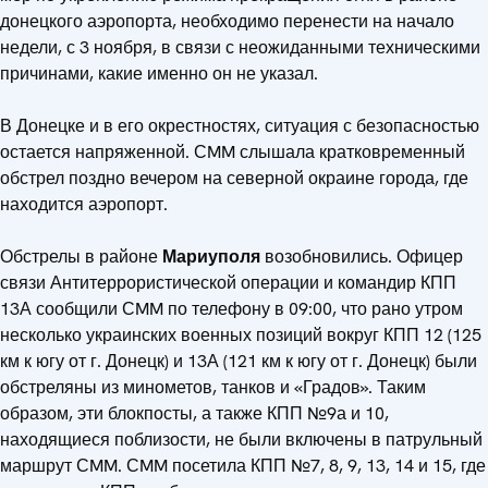
донецкого аэропорта, необходимо перенести на начало
недели, с 3 ноября, в связи с неожиданными техническими
причинами, какие именно он не указал.
В Донецке и в его окрестностях, ситуация с безопасностью
остается напряженной. СMM слышала кратковременный
обстрел поздно вечером на северной окраине города, где
находится аэропорт.
Обстрелы в районе
Мариуполя
возобновились. Офицер
связи Антитеррористической операции и командир КПП
13А сообщили СMM по телефону в 09:00, что рано утром
несколько украинских военных позиций вокруг КПП 12 (125
км к югу от г. Донецк) и 13А (121 км к югу от г. Донецк) были
обстреляны из минометов, танков и «Градов». Таким
образом, эти блокпосты, а также КПП №9а и 10,
находящиеся поблизости, не были включены в патрульный
маршрут СMM. СMM посетила КПП №7, 8, 9, 13, 14 и 15, где