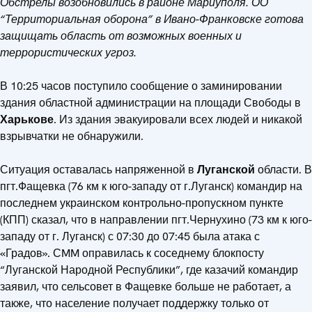
Обстрелы возобновились в районе Мариуполя. ОО
“Территориальная оборона” в Ивано-Франковске готова
защищать область от возможных военных и
террористических угроз.
В 10:25 часов поступило сообщение о заминировании
здания областной администрации на площади Свободы в
Харькове
. Из здания эвакуировали всех людей и никакой
взрывчатки не обнаружили.
Ситуация оставалась напряженной в
Луганской
области. В
пгт.Фащевка (76 км к юго-западу от г.Луганск) командир на
последнем украинском контрольно-пропускном пункте
(КПП) сказал, что в направлении пгт.Чернухино (73 км к юго-
западу от г. Луганск) с 07:30 до 07:45 была атака с
«Градов». СMM оправилась к соседнему блокпосту
“Луганской Народной Республики”, где казачий командир
заявил, что сельсовет в Фащевке больше не работает, а
также, что население получает поддержку только от