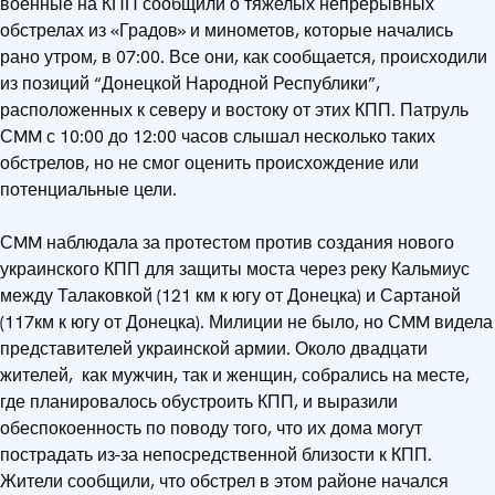
военные на КПП сообщили о тяжелых непрерывных
обстрелах из «Градов» и минометов, которые начались
рано утром, в 07:00. Все они, как сообщается, происходили
из позиций “Донецкой Народной Республики”,
расположенных к северу и востоку от этих КПП. Патруль
СMM с 10:00 до 12:00 часов слышал несколько таких
обстрелов, но не смог оценить происхождение или
потенциальные цели.
СMM наблюдала за протестом против создания нового
украинского КПП для защиты моста через реку Кальмиус
между Талаковкой (121 км к югу от Донецка) и Сартаной
(117км к югу от Донецка). Милиции не было, но СMM видела
представителей украинской армии. Около двадцати
жителей, как мужчин, так и женщин, собрались на месте,
где планировалось обустроить КПП, и выразили
обеспокоенность по поводу того, что их дома могут
пострадать из-за непосредственной близости к КПП.
Жители сообщили, что обстрел в этом районе начался