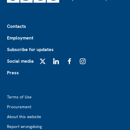
Footer
Contacts
Employment
Subscribe for updates
Social media
X
LinkedIn
Facebook
Instagram
Press
Footer2
Terms of Use
Procurement
About this website
Report wrongdoing