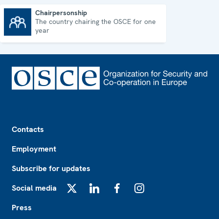
Chairpersonship
The country chairing the OSCE for one
Chairpersonship
year
Footer
Contacts
Employment
Subscribe for updates
Social media
X
LinkedIn
Facebook
Instagram
Press