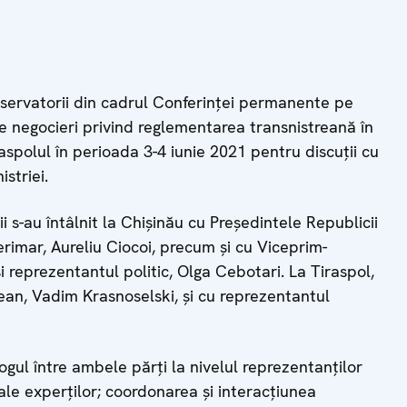
bservatorii din cadrul Conferinței permanente pe
e negocieri privind reglementarea transnistreană în
raspolul în perioada 3-4 iunie 2021 pentru discuții cu
istriei.
rii s-au întâlnit la Chișinău cu Președintele Republicii
rimar, Aureliu Ciocoi, precum și cu Viceprim-
 reprezentantul politic, Olga Cebotari. La Tiraspol,
trean, Vadim Krasnoselski, și cu reprezentantul
logul între ambele părți la nivelul reprezentanților
 ale experților; coordonarea și interacțiunea