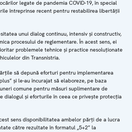
vocărilor legate de pandemia COVID-19, în special
ile întreprinse recent pentru restabilirea libertății
sitatea unui dialog continuu, intensiv și constructiv,
ica procesului de reglementare. În acest sens, ei
rioritar problemele tehnice și practice nesoluționate
iculelor din Transnistria.
părțile să depună eforturi pentru implementarea
plus” și le-au încurajat să elaboreze, pe baza
opuneri comune pentru măsuri suplimentare de
ice dialogul și eforturile în ceea ce privește protecția
acest sens disponibilitatea ambelor părți de a lucra
ntate către rezultate în formatul „5+2” la