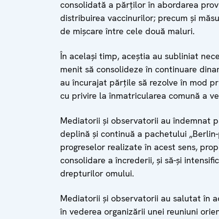
consolidată a părților în abordarea pro
distribuirea vaccinurilor; precum și măsur
de mișcare între cele două maluri.
În același timp, aceștia au subliniat nece
menit să consolideze în continuare dinam
au încurajat părțile să rezolve în mod p
cu privire la înmatricularea comună a veh
Mediatorii și observatorii au îndemnat 
deplină și continuă a pachetului „Berlin-
progreselor realizate în acest sens, pr
consolidare a încrederii, și să-și intensif
drepturilor omului.
Mediatorii și observatorii au salutat în 
în vederea organizării unei reuniuni orie