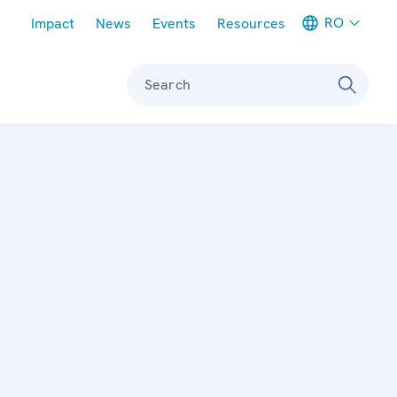
Meta navigation
RO
Impact
News
Events
Resources
Search