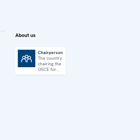
About us
Chairpersonship
The country
Chairpersonship
chairing the
OSCE for
one year