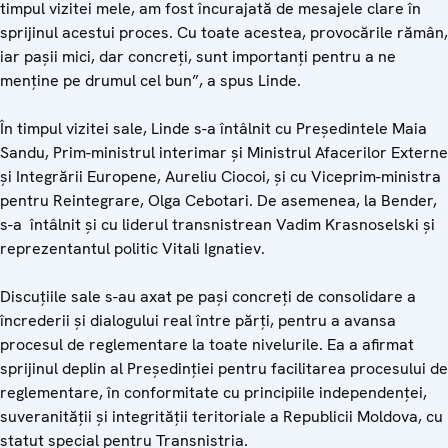
timpul vizitei mele, am fost încurajată de mesajele clare în
sprijinul acestui proces. Cu toate acestea, provocările rămân,
iar pașii mici, dar concreți, sunt importanți pentru a ne
menține pe drumul cel bun”, a spus Linde.
În timpul vizitei sale, Linde s-a întâlnit cu Președintele Maia
Sandu, Prim-ministrul interimar și Ministrul Afacerilor Externe
și Integrării Europene, Aureliu Ciocoi, și cu Viceprim-ministra
pentru Reintegrare, Olga Cebotari. De asemenea, la Bender,
s-a întâlnit și cu liderul transnistrean Vadim Krasnoselski și
reprezentantul politic Vitali Ignatiev.
Discuțiile sale s-au axat pe pași concreți de consolidare a
încrederii și dialogului real între părți, pentru a avansa
procesul de reglementare la toate nivelurile. Ea a afirmat
sprijinul deplin al Președinției pentru facilitarea procesului de
reglementare, în conformitate cu principiile independenței,
suveranității și integrității teritoriale a Republicii Moldova, cu
statut special pentru Transnistria.