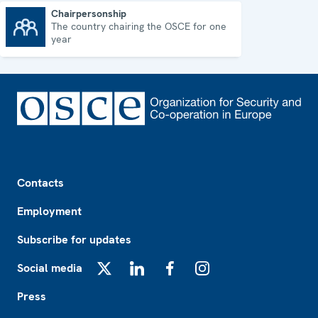
Chairpersonship
The country chairing the OSCE for one
Chairpersonship
year
Footer
Contacts
Employment
Subscribe for updates
Social media
X
LinkedIn
Facebook
Instagram
Press