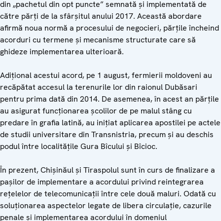
din „pachetul din opt puncte” semnată și implementată de
către părți de la sfârșitul anului 2017. Această abordare
afirmă noua normă a procesului de negocieri, părțile încheind
acorduri cu termene și mecanisme structurate care să
ghideze implementarea ulterioară.
Adițional acestui acord, pe 1 august, fermierii moldoveni au
recăpătat accesul la terenurile lor din raionul Dubăsari
pentru prima dată din 2014. De asemenea, în acest an părțile
au asigurat funcționarea școlilor de pe malul stâng cu
predare în grafia latină, au inițiat aplicarea apostilei pe actele
de studii universitare din Transnistria, precum și au deschis
podul între localitățile Gura Bîcului și Bîcioc.
În prezent, Chișinăul și Tiraspolul sunt în curs de finalizare a
pașilor de implementare a acordului privind reintegrarea
rețelelor de telecomunicații între cele două maluri. Odată cu
soluționarea aspectelor legate de libera circulație, cazurile
penale și implementarea acordului în domeniul