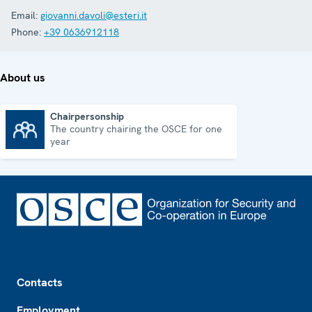
Email:
giovanni.davoli@esteri.it
Phone:
+39 0636912118
About us
Chairpersonship
The country chairing the OSCE for one
Chairpersonship
year
Footer
Contacts
Employment