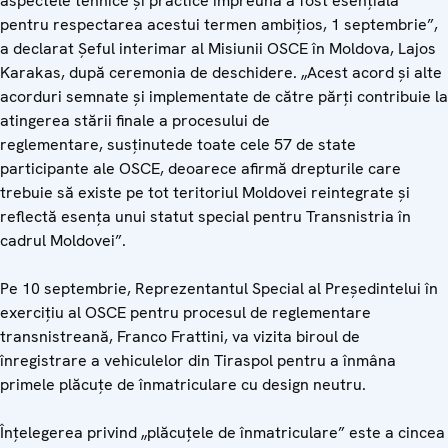
aspectele tehnice și practice împreună a fost esențială
pentru respectarea acestui termen ambițios, 1 septembrie”,
a declarat Șeful interimar al Misiunii OSCE în Moldova, Lajos
Karakas, după ceremonia de deschidere. „Acest acord și alte
acorduri semnate și implementate de către părți contribuie la
atingerea stării finale a procesului de
reglementare, susținutede toate cele 57 de state
participante ale OSCE, deoarece afirmă drepturile care
trebuie să existe pe tot teritoriul Moldovei reintegrate și
reflectă esența unui statut special pentru Transnistria în
cadrul Moldovei”.
Pe 10 septembrie, Reprezentantul Special al Președintelui în
exercițiu al OSCE pentru procesul de reglementare
transnistreană, Franco Frattini, va vizita biroul de
înregistrare a vehiculelor din Tiraspol pentru a înmâna
primele plăcuțe de înmatriculare cu design neutru.
Înțelegerea privind „plăcuțele de înmatriculare” este a cincea