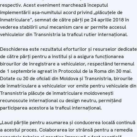
respectiv. Acest eveniment marchează începutul
implementării așa-numitului acord privind „plăcuțele de
înmatriculare”, semnat de către părți pe 24 aprilie 2018 în
vederea stabilirii unui mecanism care ar permite accesul
vehiculelor din Transnistria la traficul rutier internațional.
Deschiderea este rezultatul eforturilor și resurselor dedicate
de către părți pentru a institui și a asigura funcționarea
birourilor de înregistrare a vehiculelor, respectând termenul
de 1 septembrie agreat în Protocolul de la Roma din 30 mai.
Dotate cu 30 de oficiali din Moldova și Transnistria, birourile
de înmatriculare a vehiculelor vor emite pentru vehiculele din
Transnistria plăcuțe de înmatriculare moldovenești
recunoscute internațional cu design neutru, permițând
participarea acestora la traficul internațional.
„Laud părțile pentru asumarea și conducerea locală continuă
a acestui proces. Colaborarea lor strânsă pentru a remedia