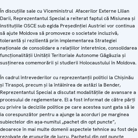
În discuțiile sale cu Viceministrul Afacerilor Externe Lilian
Darii, Reprezentantul Special a reiterat faptul că Misiunea și
instituțiile OSCE sub egida Președinției Austriei vor continua
să ajute Moldova să promoveze o societate incluzivă,
tolerantă și rezilientă prin implementarea Strategiei
naționale de consolidare a relațiilor interetnice, consolidarea
funcționalității Unității Teritoriale Autonome Găgăuzia și
susținerea comemorării și studierii Holocaustului în Moldova.
În cadrul întrevederilor cu reprezentanții politici la Chișinău
și Tiraspol, precum și la întâlnirea de astăzi la Bender,
Reprezentantul Special a discutat modalitățile de avansare a
procesului de reglementare. El a fost informat de către părți
cu privire la deciziile politice pe care acestea sunt gata să le
ia corespunzător pentru a ajunge la acorduri pe marginea
subiectelor din așa-numitul „pachet din opt puncte”,
deoarece în mai multe domenii aspectele tehnice au fost deja
rezolvate de grupurile de lucru. Pachetul din opt puncte