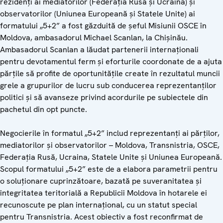
rezidenți ai mediatorilor (Federația Rusă și Ucraina) și
observatorilor (Uniunea Europeană și Statele Unite) ai
formatului „5+2” a fost găzduită de șeful Misiunii OSCE în
Moldova, ambasadorul Michael Scanlan, la Chișinău.
Ambasadorul Scanlan a lăudat partenerii internaționali
pentru devotamentul ferm și eforturile coordonate de a ajuta
părțile să profite de oportunitățile create în rezultatul muncii
grele a grupurilor de lucru sub conducerea reprezentanților
politici și să avanseze privind acordurile pe subiectele din
pachetul din opt puncte.
Negocierile în formatul „5+2” includ reprezentanți ai părților,
mediatorilor și observatorilor – Moldova, Transnistria, OSCE,
Federația Rusă, Ucraina, Statele Unite și Uniunea Europeană.
Scopul formatului „5+2” este de a elabora parametrii pentru
o soluționare cuprinzătoare, bazată pe suveranitatea și
integritatea teritorială a Republicii Moldova în hotarele ei
recunoscute pe plan internațional, cu un statut special
pentru Transnistria. Acest obiectiv a fost reconfirmat de