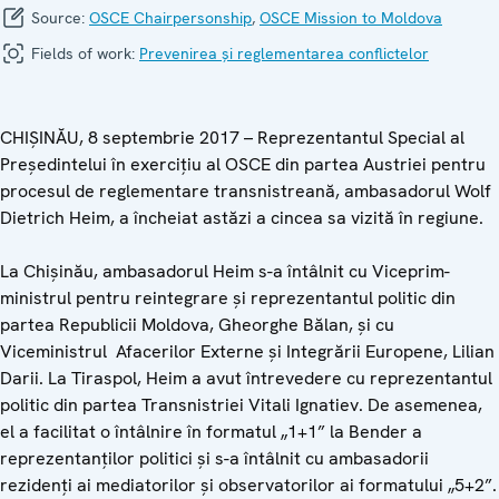
Source:
OSCE Chairpersonship
,
OSCE Mission to Moldova
Fields of work:
Prevenirea și reglementarea conflictelor
CHIȘINĂU, 8 septembrie 2017 – Reprezentantul Special al
Președintelui în exercițiu al OSCE din partea Austriei pentru
procesul de reglementare transnistreană, ambasadorul Wolf
Dietrich Heim, a încheiat astăzi a cincea sa vizită în regiune.
La Chișinău, ambasadorul Heim s-a întâlnit cu Viceprim-
ministrul pentru reintegrare și reprezentantul politic din
partea Republicii Moldova, Gheorghe Bălan, și cu
Viceministrul Afacerilor Externe și Integrării Europene, Lilian
Darii. La Tiraspol, Heim a avut întrevedere cu reprezentantul
politic din partea Transnistriei Vitali Ignatiev. De asemenea,
el a facilitat o întâlnire în formatul „1+1” la Bender a
reprezentanților politici și s-a întâlnit cu ambasadorii
rezidenți ai mediatorilor și observatorilor ai formatului „5+2”.