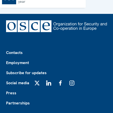
year
Footer
Contacts
Employment
Subscribe for updates
Social media
X
LinkedIn
Facebook
Instagram
Press
Partnerships