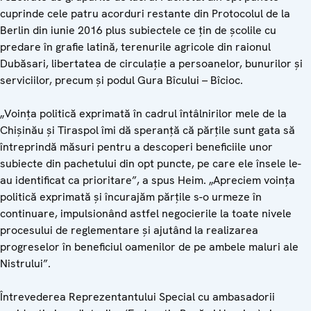
cuprinde cele patru acorduri restante din Protocolul de la
Berlin din iunie 2016 plus subiectele ce țin de școlile cu
predare în grafie latină, terenurile agricole din raionul
Dubăsari, libertatea de circulație a persoanelor, bunurilor și
serviciilor, precum și podul Gura Bîcului – Bîcioc.
„Voința politică exprimată în cadrul întâlnirilor mele de la
Chișinău și Tiraspol îmi dă speranță că părțile sunt gata să
întreprindă măsuri pentru a descoperi beneficiile unor
subiecte din pachetului din opt puncte, pe care ele însele le-
au identificat ca prioritare”, a spus Heim. „Apreciem voința
politică exprimată și încurajăm părțile s-o urmeze în
continuare, impulsionând astfel negocierile la toate nivele
procesului de reglementare și ajutând la realizarea
progreselor în beneficiul oamenilor de pe ambele maluri ale
Nistrului”.
Întrevederea Reprezentantului Special cu ambasadorii