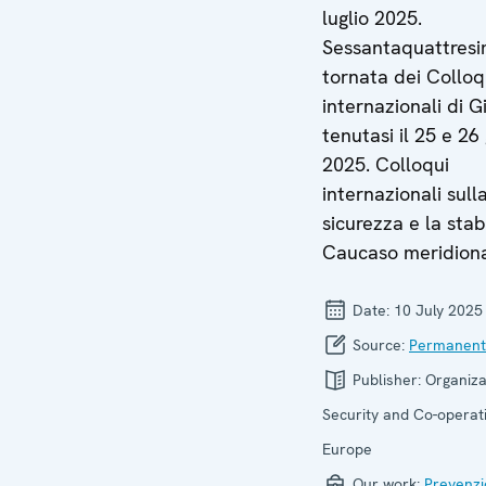
luglio 2025.
Sessantaquattres
tornata dei Colloq
internazionali di G
tenutasi il 25 e 26
2025. Colloqui
internazionali sull
sicurezza e la stabi
Caucaso meridiona
Date:
10 July 2025
Source:
Permanent
Publisher:
Organiza
Security and Co-operati
Europe
Our work:
Prevenzi