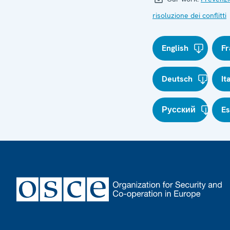
risoluzione dei conflitti
English
Fr
Deutsch
It
Русский
E