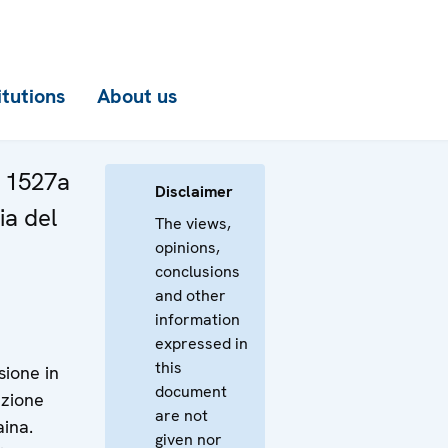
itutions
About us
a 1527a
Disclaimer
ia del
The views,
opinions,
conclusions
and other
information
expressed in
a
this
sione in
document
azione
are not
aina.
given nor