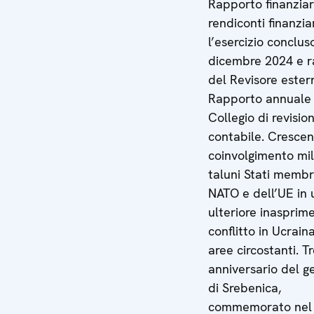
Rapporto finanziar
rendiconti finanzia
l’esercizio concluso
dicembre 2024 e 
del Revisore ester
Rapporto annuale
Collegio di revisio
contabile. Cresce
coinvolgimento mil
taluni Stati membr
NATO e dell’UE in 
ulteriore inasprim
conflitto in Ucrain
aree circostanti. 
anniversario del g
di Srebenica,
commemorato nel 