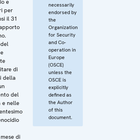
io e
necessarily
ri per
endorsed by
si il 31
the
rapporto
Organization
for Security
no.
and Co-
 del
operation in
ne
Europe
nte
(OSCE)
itare di
unless the
i della
OSCE is
un
explicitly
ento del
defined as
the Author
a e nelle
of this
Trentesimo
document.
enocidio
mese di