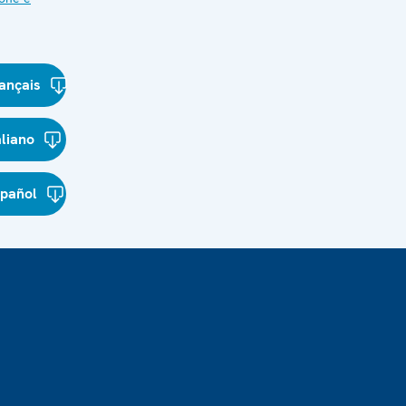
ançais
aliano
spañol