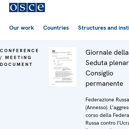
Our work
Countries
Structures and inst
CONFERENCE
Giornale dell
/ MEETING
Seduta plenar
DOCUMENT
Consiglio
permanente
Federazione Russ
(Annesso). L’aggres
corso della Feder
Russa contro l’Ucr