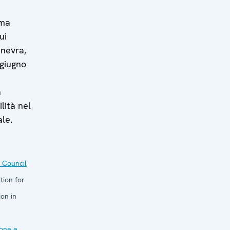
ima
ui
inevra,
 giugno
a
lità nel
le.
 Council
tion for
on in
one e