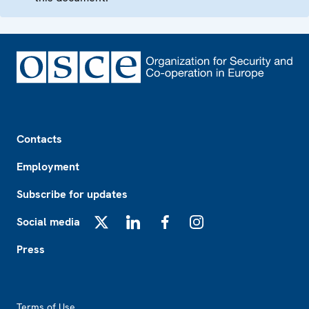
Footer
Contacts
Employment
Subscribe for updates
Social media
X
LinkedIn
Facebook
Instagram
Press
Footer2
Terms of Use