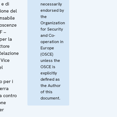
 e di
necessarily
endorsed by
zione del
the
onsabile
Organization
noscenze
for Security
F –
and Co-
per la
operation in
ttore
Europe
 Relazione
(OSCE)
 Vice
unless the
OSCE is
el
explicitly
defined as
 per i
the Author
uerra
of this
a contro
document.
one
er