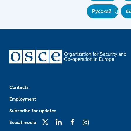
Русский
E
Footer
Contacts
Employment
Subscribe for updates
Social media
X
LinkedIn
Facebook
Instagram