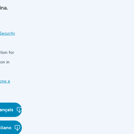
ina.
Security
tion for
on in
one e
ançais
aliano