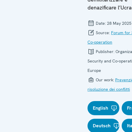
denazificare l’Ucra
Date:
28 May 2025
Source:
Forum for 
Co-operation
Publisher:
Organiza
Security and Co-operati
Europe
Our work:
Prevenzi
risoluzione dei conflitti
English
Fr
Deutsch
It