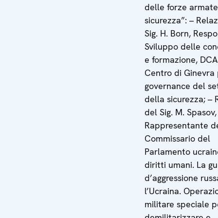
delle forze armate
sicurezza”: – Rela
Sig. H. Born, Resp
Sviluppo delle co
e formazione, DCA
Centro di Ginevra 
governance del se
della sicurezza; –
del Sig. M. Spasov,
Rappresentante d
Commissario del
Parlamento ucraino
diritti umani. La g
d’aggressione russ
l’Ucraina. Operazi
militare speciale p
demilitarizzare e