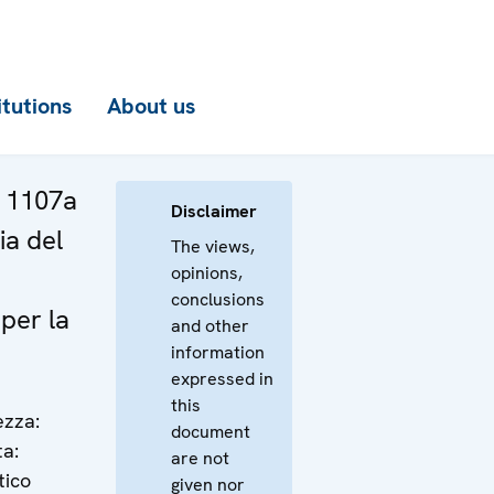
itutions
About us
a 1107a
Disclaimer
ia del
The views,
opinions,
conclusions
per la
and other
information
expressed in
this
ezza:
document
ta:
are not
tico
given nor