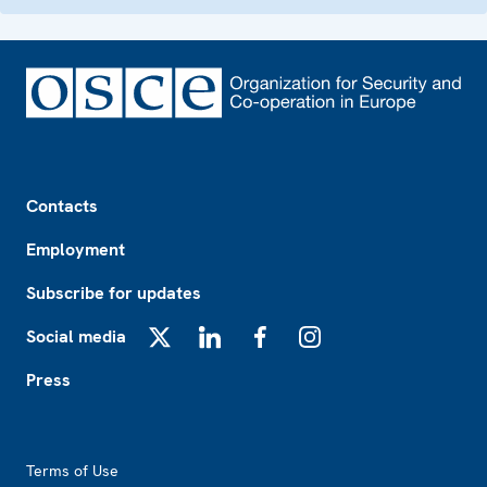
Footer
Contacts
Employment
Subscribe for updates
Social media
X
LinkedIn
Facebook
Instagram
Press
Footer2
Terms of Use