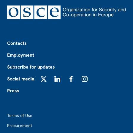
Footer
Contacts
Employment
Subscribe for updates
Social media
X
LinkedIn
Facebook
Instagram
Press
Footer2
Terms of Use
Procurement