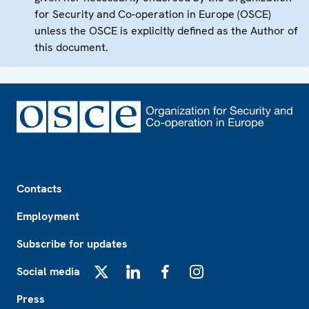
for Security and Co-operation in Europe (OSCE)
unless the OSCE is explicitly defined as the Author of
this document.
Footer
Contacts
Employment
Subscribe for updates
Social media
X
LinkedIn
Facebook
Instagram
Press