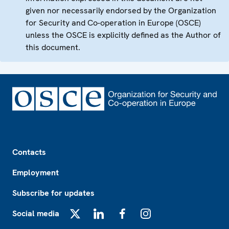
given nor necessarily endorsed by the Organization
for Security and Co-operation in Europe (OSCE)
unless the OSCE is explicitly defined as the Author of
this document.
Footer
Contacts
Employment
Subscribe for updates
Social media
X
LinkedIn
Facebook
Instagram