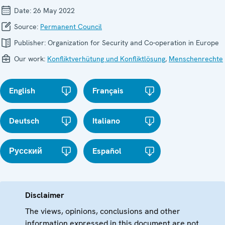
Date:
26 May 2022
Source:
Permanent Council
Publisher:
Organization for Security and Co-operation in Europe
Our work:
Konfliktverhütung und Konfliktlösung
,
Menschenrechte
English
Français
Deutsch
Italiano
Русский
Español
Disclaimer
The views, opinions, conclusions and other
information expressed in this document are not