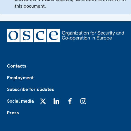
this document.
Footer
Contacts
Employment
Subscribe for updates
Social media
X
LinkedIn
Facebook
Instagram
Press