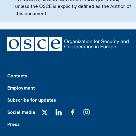
unless the OSCE is explicitly defined as the Author of
this document.
Footer
Contacts
Employment
Subscribe for updates
Social media
X
LinkedIn
Facebook
Instagram
Press