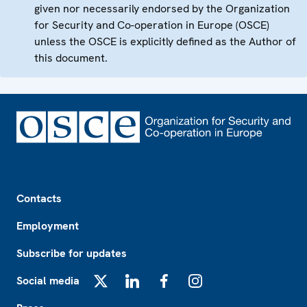
given nor necessarily endorsed by the Organization
for Security and Co-operation in Europe (OSCE)
unless the OSCE is explicitly defined as the Author of
this document.
Footer
Contacts
Employment
Subscribe for updates
Social media
X
LinkedIn
Facebook
Instagram