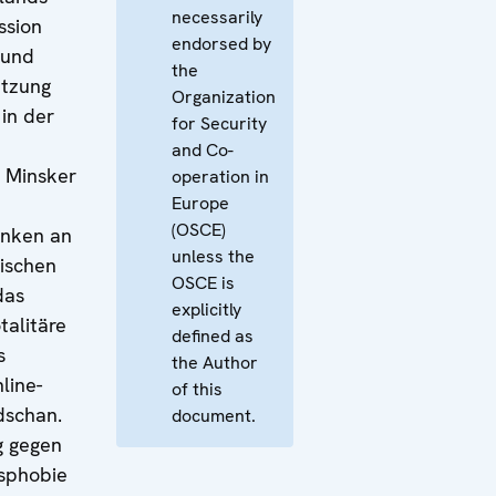
necessarily
ssion
endorsed by
 und
the
etzung
Organization
 in der
for Security
and Co-
e Minsker
operation in
Europe
(OSCE)
nken an
unless the
tischen
OSCE is
das
explicitly
talitäre
defined as
s
the Author
line-
of this
dschan.
document.
g gegen
sphobie