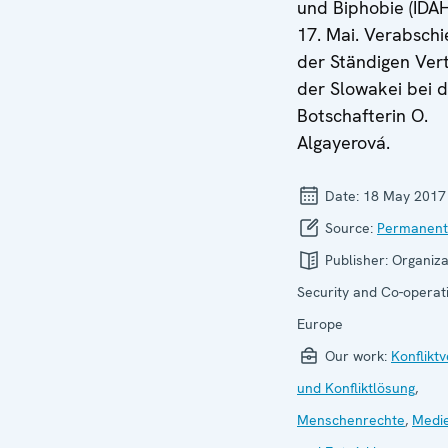
und Biphobie (IDA
17. Mai. Verabsch
der Ständigen Vert
der Slowakei bei 
Botschafterin O.
Algayerová.
Date:
18 May 2017
Source:
Permanent
Publisher:
Organiza
Security and Co-operati
Europe
Our work:
Konflikt
und Konfliktlösung
,
Menschenrechte
,
Medie