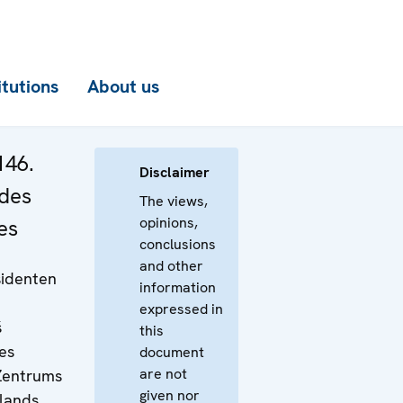
itutions
About us
146.
Disclaimer
 des
The views,
opinions,
es
conclusions
and other
sidenten
information
expressed in
š
this
des
document
are not
Zentrums
given nor
slands