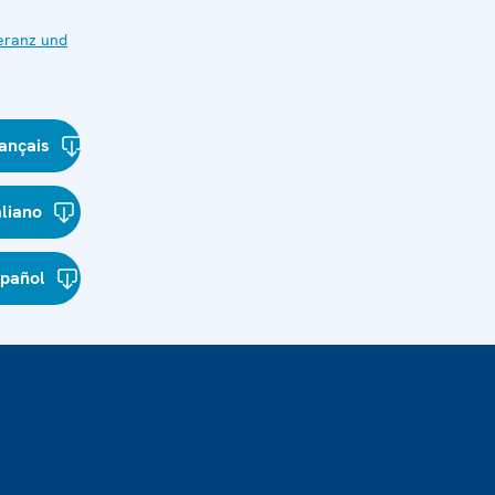
eranz und
ançais
aliano
spañol