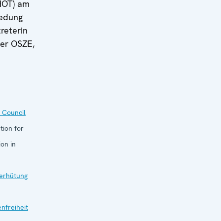
HOT) am
iedung
reterin
der OSZE,
 Council
tion for
on in
verhütung
nfreiheit