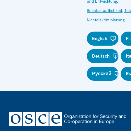
und Entwicklung
,
Rechtsstaatlichkeit
,
Tol
Nichtdiskriminierung
English
Fr
Deutsch
It
Русский
E