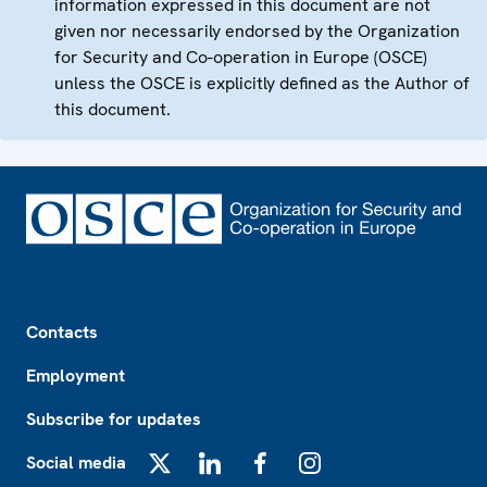
information expressed in this document are not
given nor necessarily endorsed by the Organization
for Security and Co-operation in Europe (OSCE)
unless the OSCE is explicitly defined as the Author of
this document.
Footer
Contacts
Employment
Subscribe for updates
Social media
X
LinkedIn
Facebook
Instagram