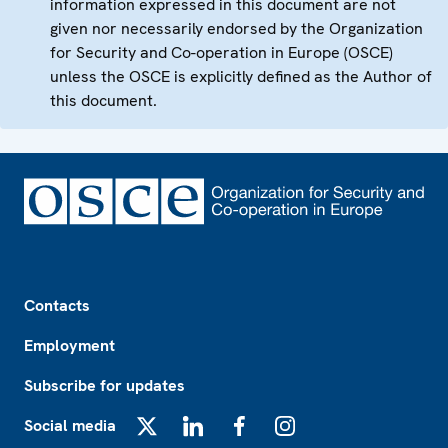
information expressed in this document are not
given nor necessarily endorsed by the Organization
for Security and Co-operation in Europe (OSCE)
unless the OSCE is explicitly defined as the Author of
this document.
Footer
Contacts
Employment
Subscribe for updates
Social media
X
LinkedIn
Facebook
Instagram