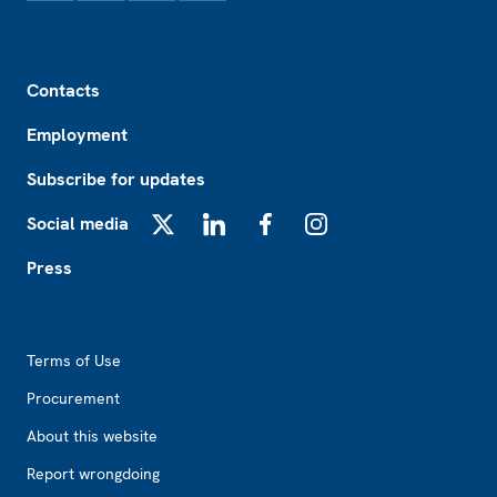
Footer
Contacts
Employment
Subscribe for updates
Social media
X
LinkedIn
Facebook
Instagram
Press
Footer2
Terms of Use
Procurement
About this website
Report wrongdoing