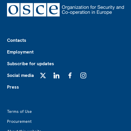
Footer
Contacts
Employment
Subscribe for updates
Social media
X
LinkedIn
Facebook
Instagram
Press
Footer2
Terms of Use
Procurement