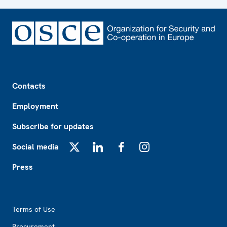
Footer
Contacts
Employment
Subscribe for updates
Social media
X
LinkedIn
Facebook
Instagram
Press
Footer2
Terms of Use
Procurement