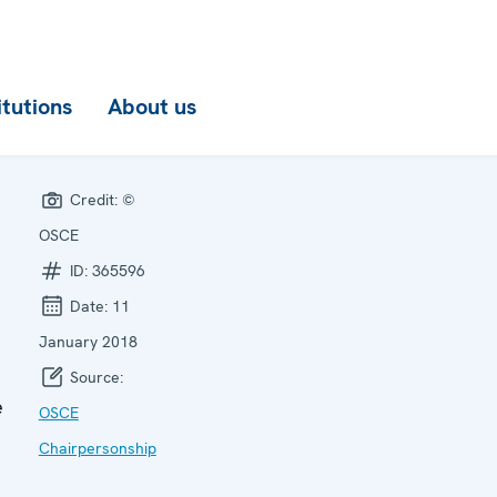
itutions
About us
Credit:
©
OSCE
ID:
365596
Date:
11
January 2018
e
Source:
e
OSCE
Chairpersonship