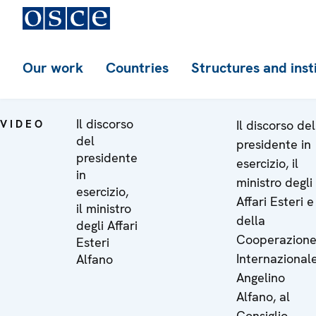
Our work
Countries
Structures and inst
Il discorso
VIDEO
Il discorso del
del
presidente in
presidente
esercizio, il
in
ministro degli
esercizio,
Affari Esteri e
il ministro
della
degli Affari
Cooperazion
Esteri
Internazional
Alfano
Angelino
Alfano, al
Consiglio