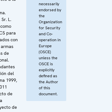
necessarily
endorsed by
na.
the
Sr. L.
Organization
) como
for Security
FCS para
and Co-
nados con
operation in
Europe
 armas
(OSCE)
as de
unless the
onal.
OSCE is
ndantes
explicitly
ión del
defined as
na 1999,
the Author
2011
of this
Acto de
document.
la
oyecto de