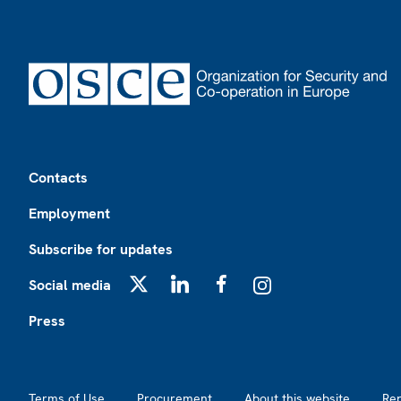
Footer
Contacts
Employment
Subscribe for updates
Social media
X
LinkedIn
Facebook
Instagram
Press
Footer2
Terms of Use
Procurement
About this website
Re