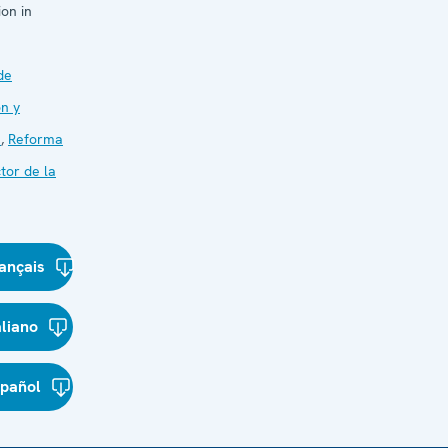
on in
de
n y
s
,
Reforma
tor de la
ançais
aliano
spañol