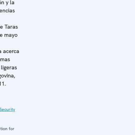
ón y la
encias
e Taras
de mayo
sa acerca
rmas
ligeras
ovina,
11.
Security
tion for