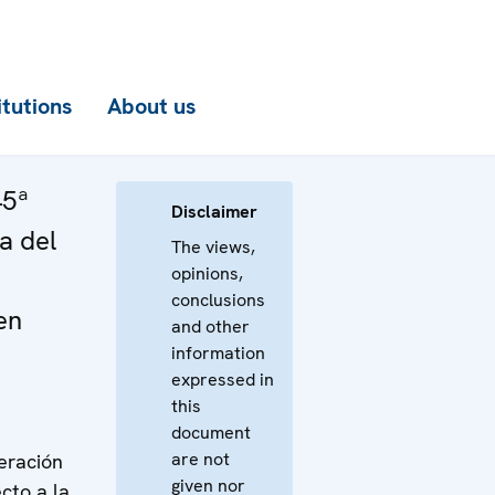
itutions
About us
45ª
Disclaimer
a del
The views,
opinions,
conclusions
en
and other
information
expressed in
this
document
are not
eración
given nor
cto a la