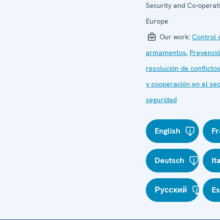
Security and Co-operati
Europe
Our work:
Control 
armamentos
,
Prevenció
resolución de conflicto
y cooperación en el sec
seguridad
English
Fr
Deutsch
It
Русский
E