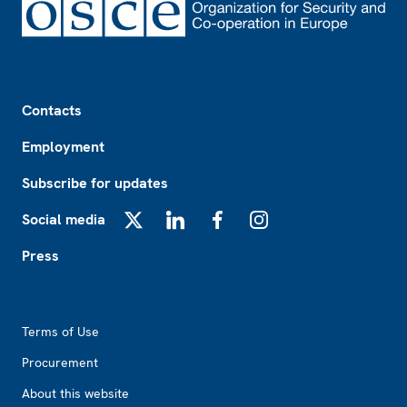
Footer
Contacts
Employment
Subscribe for updates
Social media
X
LinkedIn
Facebook
Instagram
Press
Footer2
Terms of Use
Procurement
About this website