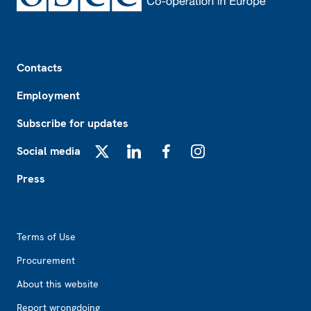
Footer
Contacts
Employment
Subscribe for updates
Social media
X
LinkedIn
Facebook
Instagram
Press
Footer2
Terms of Use
Procurement
About this website
Report wrongdoing