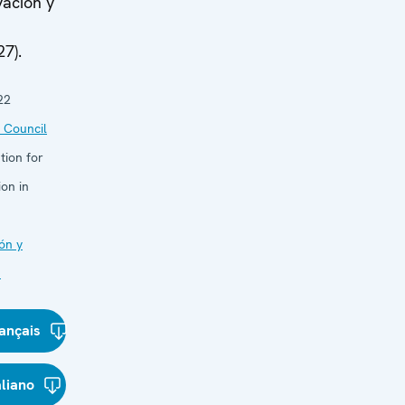
vación y
27).
22
 Council
tion for
on in
ón y
s
ançais
aliano