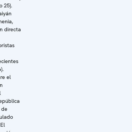
 25).
aiyán
menia,
n directa
ristas
ecientes
).
re el
ón
l
epública
 de
tulado
 El