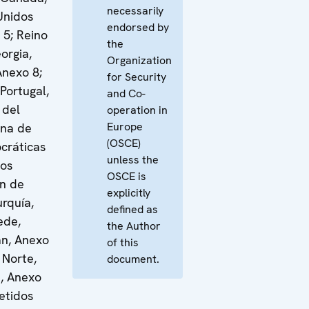
necessarily
Unidos
endorsed by
 5; Reino
the
orgia,
Organization
Anexo 8;
for Security
Portugal,
and Co-
 del
operation in
Europe
ina de
(OSCE)
cráticas
unless the
os
OSCE is
ón de
explicitly
urquía,
defined as
ede,
the Author
án, Anexo
of this
 Norte,
document.
, Anexo
etidos