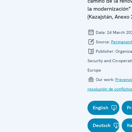
camino de la reno
la modernización”
(Kazajstán, Anexo 
Date:
24 March 20
Source:
Permanent
Publisher:
Organiza
Security and Co-operati
Europe
Our work:
Prevenci
resolución de conflicto
English
Fr
Deutsch
It