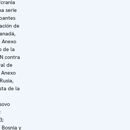
crania
a serie
ipantes
ación de
Canadá,
, Anexo
o de la
AN contra
ral de
, Anexo
Rusia,
sta de la
sovo
;
3;
 Bosnia y