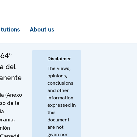
itutions
About us
364ª
Disclaimer
a del
The views,
opinions,
anente
conclusions
and other
ia (Anexo
information
rso de la
expressed in
ia
this
rania,
document
are not
nión
given nor
 Canadá,