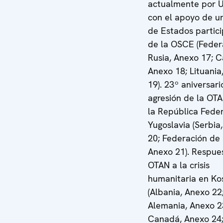
actualmente por U
con el apoyo de un
de Estados partic
de la OSCE (Feder
Rusia, Anexo 17; 
Anexo 18; Lituania
19). 23º aniversari
agresión de la OT
la República Fede
Yugoslavia (Serbia
20; Federación de 
Anexo 21). Respue
OTAN a la crisis
humanitaria en Ko
(Albania, Anexo 22
Alemania, Anexo 2
Canadá, Anexo 24;