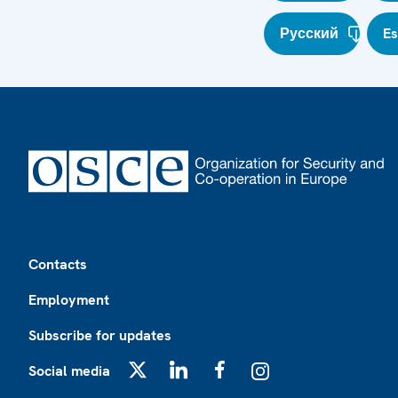
Русский
E
Footer
Contacts
Employment
Subscribe for updates
Social media
X
LinkedIn
Facebook
Instagram