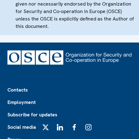
given nor necessarily endorsed by the Organization
for Security and Co-operation in Europe (OSCE)
unless the OSCE is explicitly defined as the Author of
this document.
Footer
Contacts
Employment
Subscribe for updates
Social media
X
LinkedIn
Facebook
Instagram