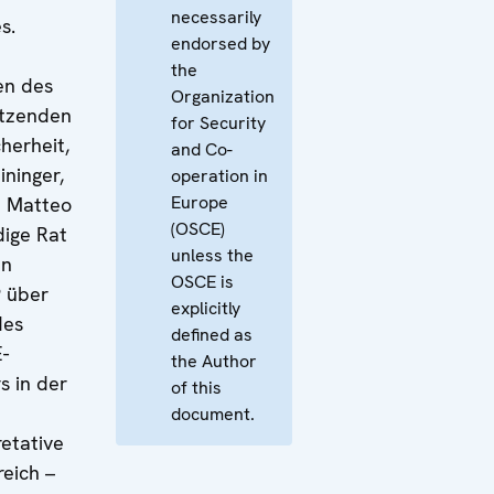
necessarily
s.
endorsed by
the
en des
Organization
itzenden
for Security
herheit,
and Co-
ninger,
operation in
Europe
d Matteo
(OSCE)
dige Rat
unless the
en
OSCE is
9 über
explicitly
des
defined as
-
the Author
s in der
of this
document.
retative
reich –