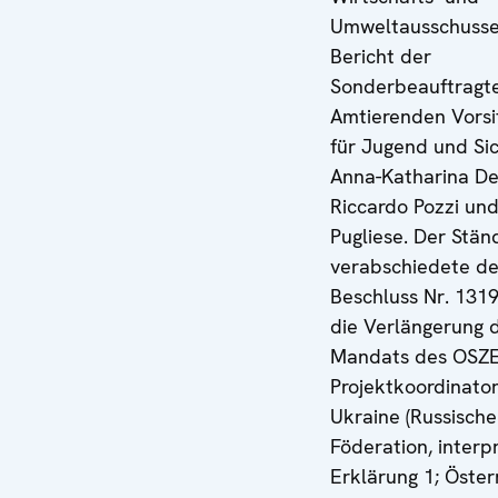
Umweltausschusse
Bericht der
Sonderbeauftragt
Amtierenden Vors
für Jugend und Sic
Anna-Katharina Dei
Riccardo Pozzi un
Pugliese. Der Stän
verabschiedete d
Beschluss Nr. 131
die Verlängerung 
Mandats des OSZE
Projektkoordinator
Ukraine (Russische
Föderation, interp
Erklärung 1; Öster