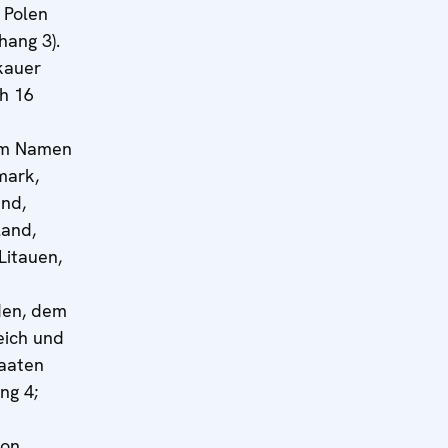
 Polen
ang 3).
kauer
h 16
n
 im Namen
mark,
and,
land,
Litauen,
den, dem
eich und
taaten
ng 4;
on,