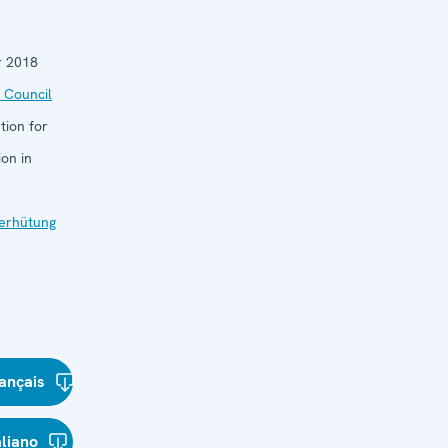
 2018
 Council
tion for
on in
verhütung
ançais
aliano