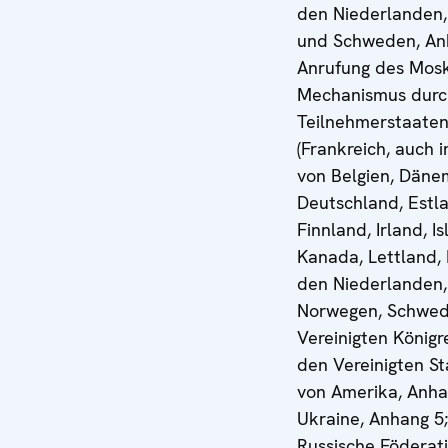
den Niederlanden,
und Schweden, Anh
Anrufung des Mos
Mechanismus durc
Teilnehmerstaate
(Frankreich, auch
von Belgien, Däne
Deutschland, Estl
Finnland, Irland, Is
Kanada, Lettland, 
den Niederlanden,
Norwegen, Schwe
Vereinigten Königr
den Vereinigten S
von Amerika, Anha
Ukraine, Anhang 5;
Russische Föderati