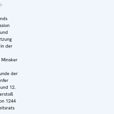
-
ands
ssion
 und
etzung
 in der
e Minsker
unde der
nfer
und 12.
erstoß
ion 1244
eitsrats