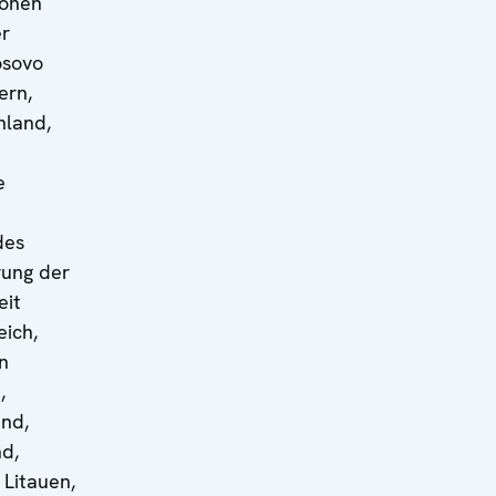
ionen
er
osovo
ern,
nland,
e
des
rung der
eit
eich,
n
,
and,
nd,
 Litauen,