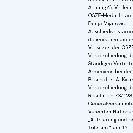
Anhang 6). Verleih
OSZE-Medaille an I
Dunja Mijatović.
Abschiedserklärun
italienischen amti
Vorsitzes der OSZ
Verabschiedung d
Ständigen Vertret
Armeniens bei der
Boschafter A. Kira
Verabschiedung d
Resolution 73/128
Generalversammlu
Vereinten Natione
„Aufklärung und re
Toleranz“ am 12.