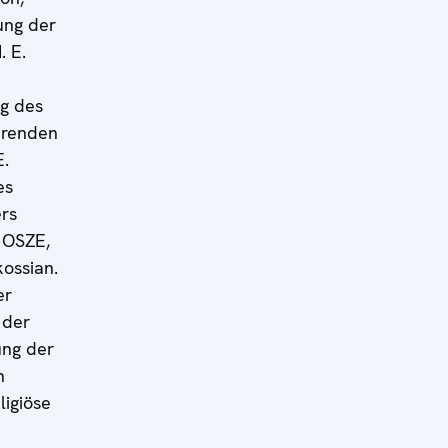
ung der
. E.
g des
erenden
E.
es
ers
 OSZE,
kossian.
er
 der
ng der
n
ligiöse