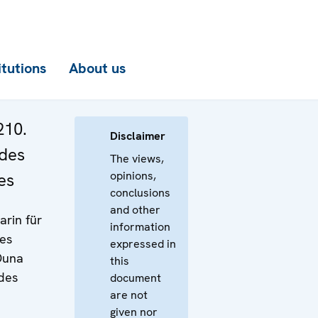
itutions
About us
210.
Disclaimer
 des
The views,
opinions,
es
conclusions
and other
rin für
information
es
expressed in
 Duna
this
 des
document
are not
given nor