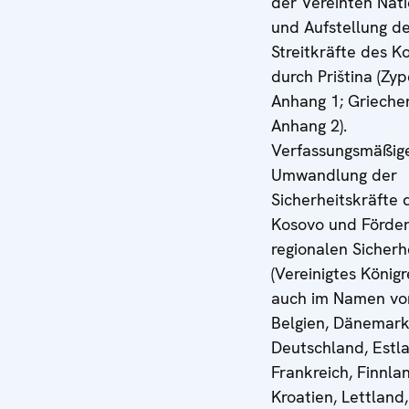
der Vereinten Nat
und Aufstellung d
Streitkräfte des K
durch Priština (Zyp
Anhang 1; Grieche
Anhang 2).
Verfassungsmäßig
Umwandlung der
Sicherheitskräfte 
Kosovo und Förde
regionalen Sicherh
(Vereinigtes Königr
auch im Namen vo
Belgien, Dänemark
Deutschland, Estl
Frankreich, Finnla
Kroatien, Lettland,