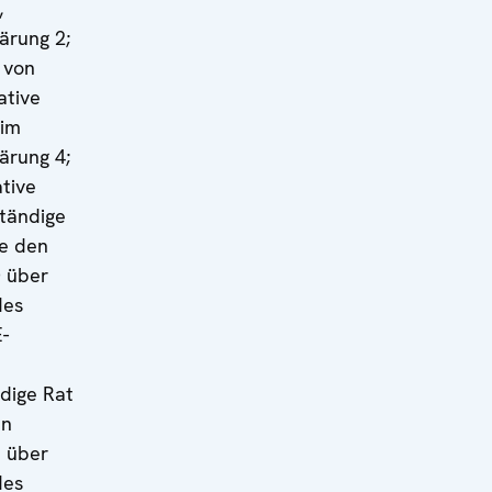
,
lärung 2;
 von
ative
eim
lärung 4;
ative
Ständige
e den
0 über
des
-
dige Rat
en
1 über
des