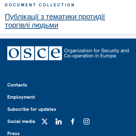
DOCUMENT COLLECTION
Публікації з тематики протидії
торгівлі людьми
Footer
Contacts
Employment
Subscribe for updates
Social media
X
LinkedIn
Facebook
Instagram
Press