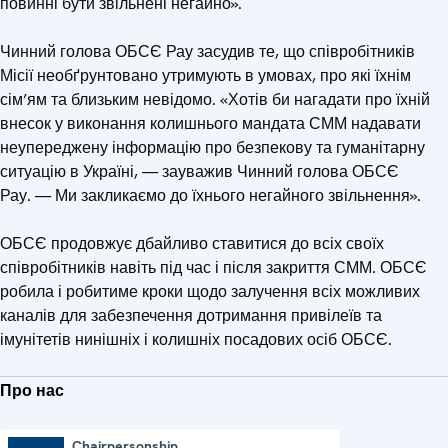
повинні бути звільнені негайно».
Чинний голова ОБСЄ Рау засудив те, що співробітників
Місії необґрунтовано утримують в умовах, про які їхнім
сім’ям та близьким невідомо. «Хотів би нагадати про їхній
внесок у виконання колишнього мандата СММ надавати
неупереджену інформацію про безпекову та гуманітарну
ситуацію в Україні, — зауважив Чинний голова ОБСЄ
Рау. — Ми закликаємо до їхнього негайного звільнення».
ОБСЄ продовжує дбайливо ставитися до всіх своїх
співробітників навіть під час і після закриття СММ. ОБСЄ
робила і робитиме кроки щодо залучення всіх можливих
каналів для забезпечення дотримання привілеїв та
імунітетів нинішніх і колишніх посадових осіб ОБСЄ.
Про нас
Chairpersonship