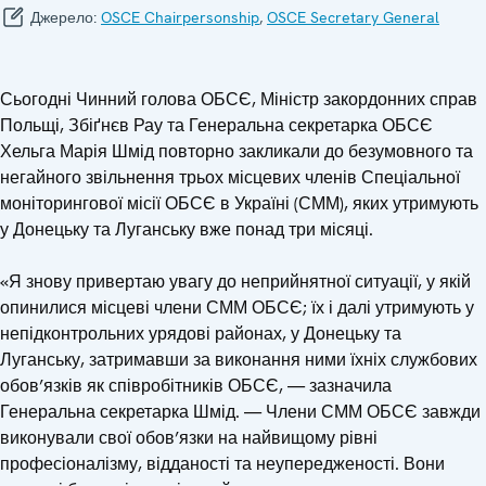
Джерело:
OSCE Chairpersonship
,
OSCE Secretary General
Сьогодні Чинний голова ОБСЄ, Міністр закордонних справ
Польщі, Збіґнєв Рау та Генеральна секретарка ОБСЄ
Хельга Марія Шмід повторно закликали до безумовного та
негайного звільнення трьох місцевих членів Спеціальної
моніторингової місії ОБСЄ в Україні (СММ), яких утримують
у Донецьку та Луганську вже понад три місяці.
«Я знову привертаю увагу до неприйнятної ситуації, у якій
опинилися місцеві члени СММ ОБСЄ; їх і далі утримують у
непідконтрольних урядові районах, у Донецьку та
Луганську, затримавши за виконання ними їхніх службових
обов’язків як співробітників ОБСЄ, — зазначила
Генеральна секретарка Шмід. — Члени СММ ОБСЄ завжди
виконували свої обов’язки на найвищому рівні
професіоналізму, відданості та неупередженості. Вони