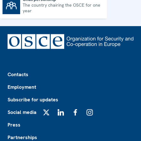
The country chairing the OSCE for one
Chairpersonship
year
Footer
Contacts
Employment
Subscribe for updates
Social media
X
LinkedIn
Facebook
Instagram
Press
Partnerships