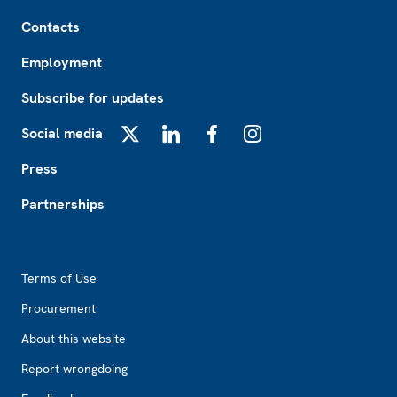
Footer
Contacts
Employment
Subscribe for updates
Social media
X
LinkedIn
Facebook
Instagram
Press
Partnerships
Footer2
Terms of Use
Procurement
About this website
Report wrongdoing