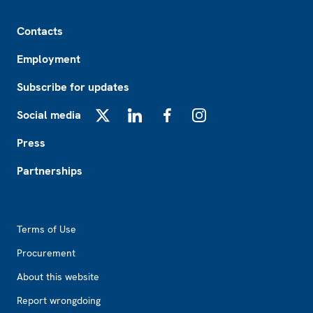
Footer
Contacts
Employment
Subscribe for updates
Social media
X
LinkedIn
Facebook
Instagram
Press
Partnerships
Footer2
Terms of Use
Procurement
About this website
Report wrongdoing