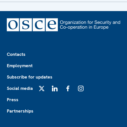
Footer
Contacts
Employment
Subscribe for updates
Social media
X
LinkedIn
Facebook
Instagram
Press
Partnerships