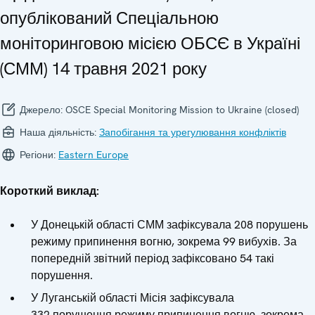
опублікований Спеціальною
моніторинговою місією ОБСЄ в Україні
(СММ) 14 травня 2021 року
Джерело:
OSCE Special Monitoring Mission to Ukraine (closed)
Наша діяльність:
Запобігання та урегулювання конфліктів
Регіони:
Eastern Europe
Короткий виклад:
У Донецькій області СММ зафіксувала 208 порушень
режиму припинення вогню, зокрема 99 вибухів. За
попередній звітний період зафіксовано 54 такі
порушення.
У Луганській області Місія зафіксувала
332 порушення режиму припинення вогню, зокрема