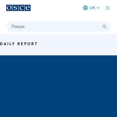
UK
Meta navigation
Пошук
DAILY REPORT