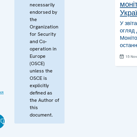
моніт
necessarily
Украї
endorsed by
the
У звіт
Organization
огляд 
for Security
Моніто
and Co-
останн
operation in
Europe
15 No
(OSCE)
unless the
OSCE is
explicitly
ня
defined as
the Author of
this
document.