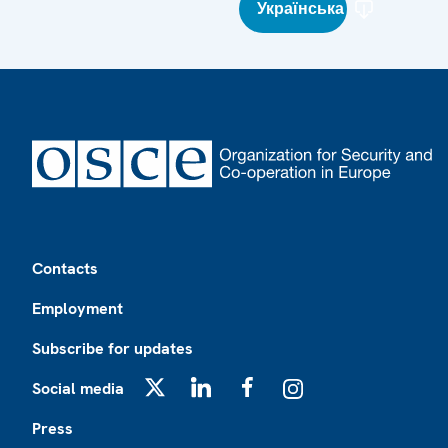
Українська
Footer
Contacts
Employment
Subscribe for updates
Social media
X
LinkedIn
Facebook
Instagram
Press