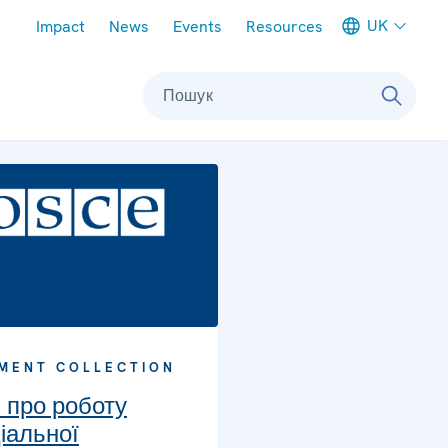
Meta navigation
UK
Impact
News
Events
Resources
Пошук
MENT COLLECTION
и про роботу
іальної