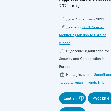
2021 року.
Дата:
15 February 2021
Джерело:
OSCE Special
Monitoring Mission to Ukraine
(closed)
Видавець:
Organization for
Security and Co-operation in
Europe
Наша діяльність:
Запобіган
та урегулювання конфліктів
English
Русский