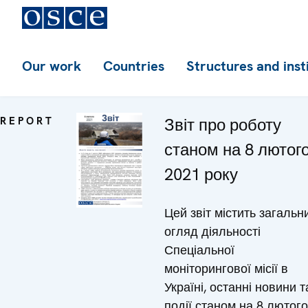
Our work
Countries
Structures and inst
REPORT
Звіт про роботу
станом на 8 лютог
2021 року
Цей звіт містить загальн
огляд діяльності
Спеціальної
моніторингової місії в
Україні, останні новини т
події станом на 8 лютого