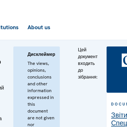
itutions
About us
Цей
Дисклеймер
документ
о
The views,
входить
opinions,
до
conclusions
зібрання:
and other
ий
information
expressed in
this
DOCU
document
Звіт
are not given
а
Спец
nor