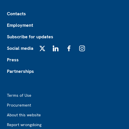
Footer
Contacts
Employment
Subscribe for updates
Social media
X
LinkedIn
Facebook
Instagram
Press
Partnerships
Footer2
Terms of Use
Procurement
About this website
Report wrongdoing