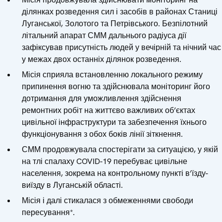
ділянках розведення сил і засобів в районах Станиці
Луганської, Золотого та Петрівського. Безпілотний
літальний апарат СММ дальнього радіуса дії
зафіксував присутність людей у вечірній та нічний час
у межах двох останніх ділянок розведення.
Місія сприяла встановленню локального режиму
припинення вогню та здійснювала моніторинг його
дотримання для уможливлення здійснення
ремонтних робіт на життєво важливих об’єктах
цивільної інфраструктури та забезпечення їхнього
функціонування з обох боків лінії зіткнення.
СММ продовжувала спостерігати за ситуацією, у якій
на тлі спалаху COVID-19 перебуває цивільне
населення, зокрема на контрольному пункті в’їзду-
виїзду в Луганській області.
Місія і далі стикалася з обмеженнями свободи
пересування*.