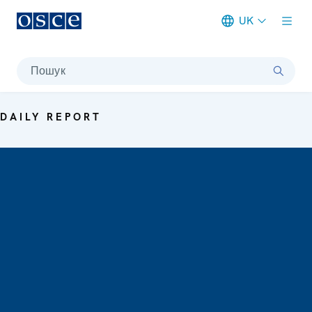
UK
Meta navigation
Пошук
DAILY REPORT