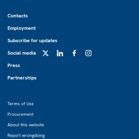
Footer
Contacts
Employment
Subscribe for updates
Social media
X
LinkedIn
Facebook
Instagram
Press
Partnerships
Footer2
Terms of Use
Procurement
About this website
Report wrongdoing