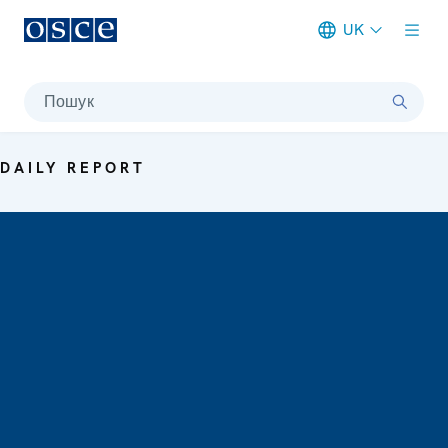
UK
Meta navigation
Пошук
DAILY REPORT