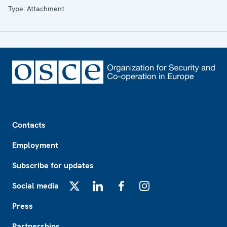
Type: Attachment
Footer
Contacts
Employment
Subscribe for updates
Social media
X
LinkedIn
Facebook
Instagram
Press
Partnerships