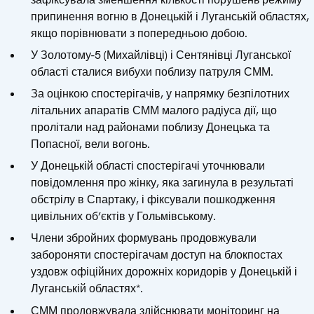
припинення вогню в Донецькій і Луганській областях,
якщо порівнювати з попередньою добою.
У Золотому-5 (Михайлівці) і Сентянівці Луганської
області сталися вибухи поблизу патруля СММ.
За оцінкою спостерігачів, у напрямку безпілотних
літальних апаратів СММ малого радіуса дії, що
пролітали над районами поблизу Донецька та
Попасної, вели вогонь.
У Донецькій області спостерігачі уточнювали
повідомлення про жінку, яка загинула в результаті
обстрілу в Спартаку, і фіксували пошкодження
цивільних об’єктів у Гольмівському.
Члени збройних формувань продовжували
забороняти спостерігачам доступ на блокпостах
уздовж офіційних дорожніх коридорів у Донецькій і
Луганській областях*.
СММ продовжувала здійснювати моніторинг на