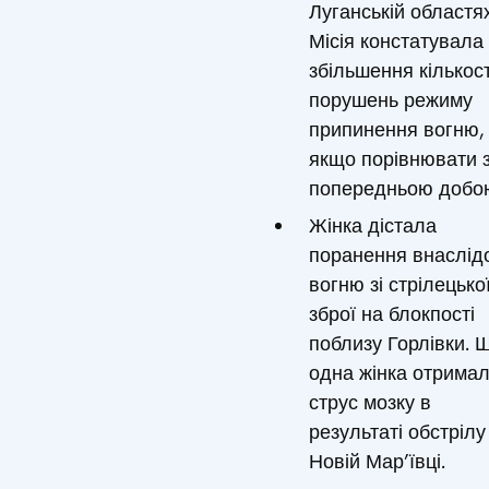
Луганській областя
Місія констатувала
збільшення кількост
порушень режиму
припинення вогню,
якщо порівнювати 
попередньою добо
Жінка дістала
поранення внаслід
вогню зі стрілецько
зброї на блокпості
поблизу Горлівки. 
одна жінка отрима
струс мозку в
результаті обстрілу
Новій Мар’ївці.