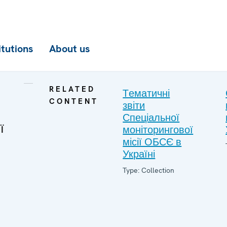
itutions
About us
RELATED
Tематичні
CONTENT
звіти
Спеціальної
ї
моніторингової
місії ОБСЄ в
Україні
Type: Collection