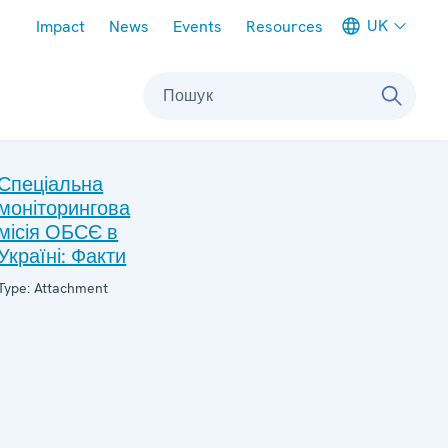
Meta navigation
UK
Impact
News
Events
Resources
Пошук
Спеціальна
моніторингова
місія ОБСЄ в
Україні: Факти
Type: Attachment