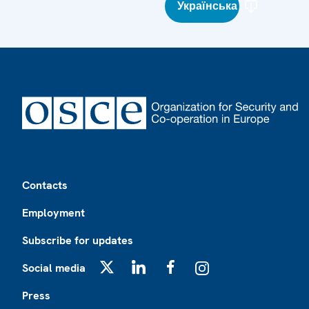
Українська
Footer
Contacts
Employment
Subscribe for updates
Social media
X
LinkedIn
Facebook
Instagram
Press