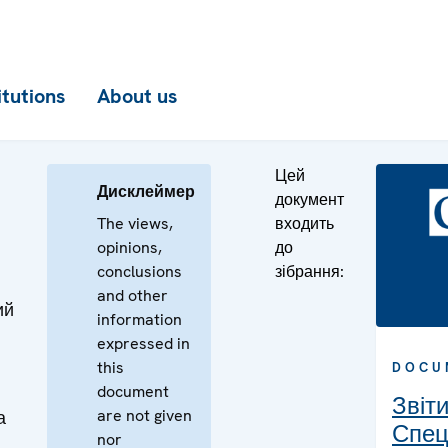
itutions
About us
Цей
Дисклеймер
документ
The views,
входить
opinions,
до
conclusions
зібрання:
and other
ий
information
expressed in
this
DOCU
document
Звіт
are not given
а
Спец
nor