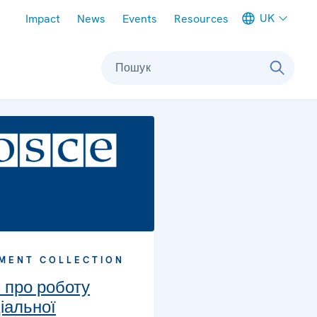
Meta navigation
UK
Impact
News
Events
Resources
Пошук
MENT COLLECTION
и про роботу
іальної