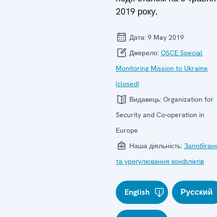
2019 року.
Дата:
9 May 2019
Джерело:
OSCE Special
Monitoring Mission to Ukraine
(closed)
Видавець:
Organization for
Security and Co-operation in
Europe
Наша діяльність:
Запобіган
та урегулювання конфліктів
English
Русский