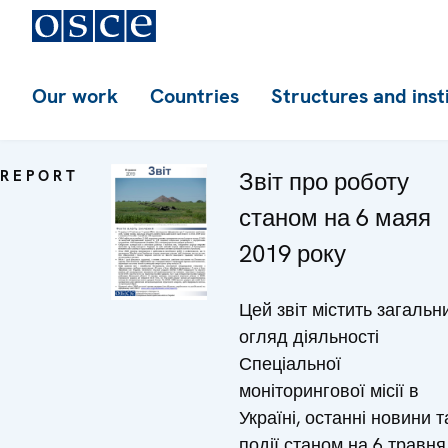
Our work
Countries
Structures and inst
REPORT
Звіт про роботу
станом на 6 маяя
2019 року
Цей звіт містить загальн
огляд діяльності
Спеціальної
моніторингової місії в
Україні, останні новини т
події станом на 6 травня