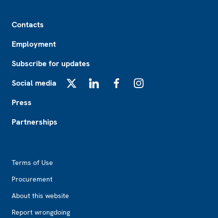
Footer
Contacts
Employment
Subscribe for updates
Social media
X
LinkedIn
Facebook
Instagram
Press
Partnerships
Footer2
Terms of Use
Procurement
About this website
Report wrongdoing