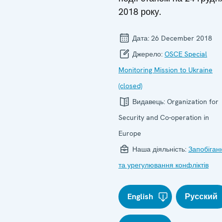
2018 року.
Дата:
26 December 2018
Джерело:
OSCE Special
Monitoring Mission to Ukraine
(closed)
Видавець:
Organization for
Security and Co-operation in
Europe
Наша діяльність:
Запобіган
та урегулювання конфліктів
English
Русский