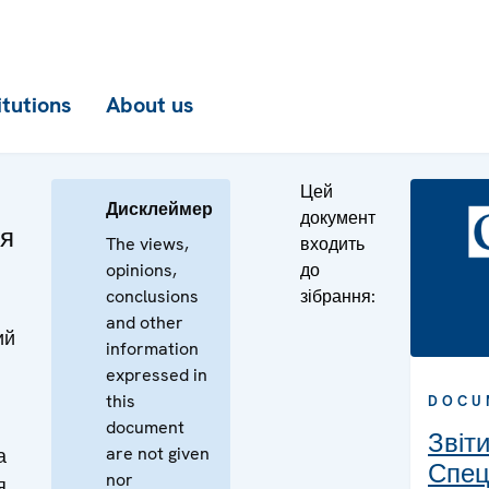
itutions
About us
Цей
Дисклеймер
документ
ня
The views,
входить
opinions,
до
conclusions
зібрання:
and other
ий
information
expressed in
this
DOCU
document
Звіт
are not given
а
Спец
nor
я