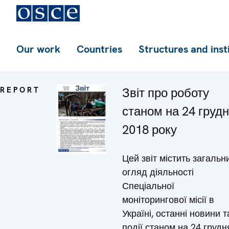
Our work
Countries
Structures and inst
REPORT
Звіт про роботу
станом на 24 груд
2018 року
Цей звіт містить загальн
огляд діяльності
Спеціальної
моніторингової місії в
Україні, останні новини т
події станом на 24 грудн