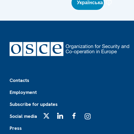
Українська
Footer
Contacts
Employment
Subscribe for updates
Social media
X
LinkedIn
Facebook
Instagram
Press