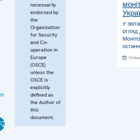
моніт
necessarily
Украї
endorsed by
the
У звіт
Organization
огляд 
for Security
Моніто
and Co-
останн
operation in
Europe
15 No
(OSCE)
unless the
OSCE is
explicitly
ня
defined as
the Author of
this
document.