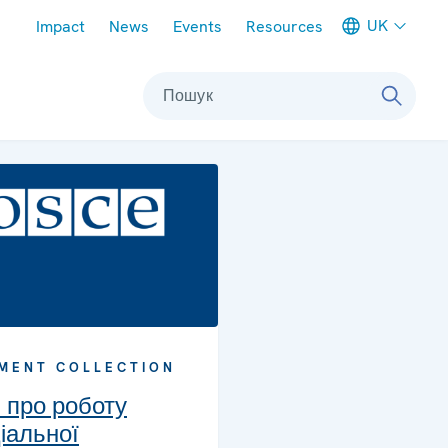
Meta navigation
UK
Impact
News
Events
Resources
Пошук
MENT COLLECTION
и про роботу
іальної