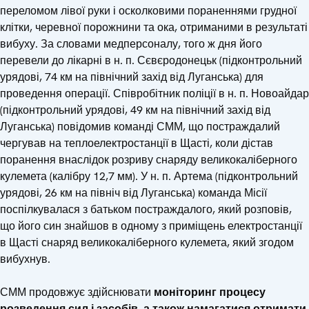
переломом лівої руки і осколковими пораненнями грудної
клітки, черевної порожнини та ока, отриманими в результаті
вибуху. За словами медперсоналу, того ж дня його
перевели до лікарні в н. п. Сєвєродонецьк (підконтрольний
урядові, 74 км на північний захід від Луганська) для
проведення операції. Співробітник поліції в н. п. Новоайдар
(підконтрольний урядові, 49 км на північний захід від
Луганська) повідомив команді СММ, що постраждалий
чергував на теплоелектростанції в Щасті, коли дістав
поранення внаслідок розриву снаряду великокаліберного
кулемета (калібру 12,7 мм). У н. п. Артема (підконтрольний
урядові, 26 км на північ від Луганська) команда Місії
поспілкувалася з батьком постраждалого, який розповів,
що його син знайшов в одному з приміщень електростанції
в Щасті снаряд великокаліберного кулемета, який згодом
вибухнув.
СММ продовжує здійснювати
моніторинг процесу
розведення сил і засобів, а також намагатися отримати