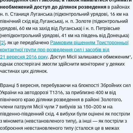
необмежений доступ до ділянок розведення
в районах
н. п. Станиця Луганська (підконтрольний урядові, 16 км на
північний схід від Луганська), н. п. Золоте (підконтрольний
урядові, 60 км на захід від Луганська) і н. п. Петрівське
(непідконтрольний урядові, 41 км на південь від Донецька)
[2]
, як це передбачено
Рамковим рішенням Тристоронньої
контактної групи про розведення сил і засобів від
21 вересня 2016 року
. Доступ Місії залишався обмеженим*,
однак спостерігачі змогли здійснити моніторинг у деяких
частинах цих ділянок.
Вранці 5 вересня, перебуваючи на блокпості Збройних сил
України на автодорозі T1316, за приблизно 400 м від
північного краю ділянки розведення в районі Золотого,
члени патруля Місії чули 7 вибухів за 150–200 м на
південно-південний схід. 4 вибухи були оцінені як постріли
з міномета (невстановленого типу), а інші — як постріли з
озброєння невстановленого типу (сталося це в межах