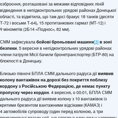
озброєння, розташовані за межами відповідних ліній
відведення в непідконтрольних урядові районах Донецької
області, та відмітила, що там досі бракує 18 танків (десяти
Т-72 і восьми Т-64), 15 протитанкових гармат (МТ-12) і
9 мінометів (2Б14 «Поднос», 82 мм).
СММ зафіксувала
бойові броньовані машини
[3]
в зоні
безпеки
. 5 вересня в непідконтрольних урядові районах
члени патруля Місії бачили бронетранспортер (БТР-80) на
блокпості в Донецьку.
Близько півночі БПЛА СММ дальнього радіуса дії
виявив
колону вантажівок на дорозі без покриття поблизу
кордону з Російською Федерацією, де немає пункту
пропуску через кордон
.
4 вересня, о 00:01, БПЛА СММ
дальнього радіуса дії виявив колону з 10 вантажівок із
критими брезентом вантажними відсіками (КАМАЗ) і
4 автомобілів супроводу (один перед колоною, а три
припарковані позаду неї), що стояли в один ряд у напрямку