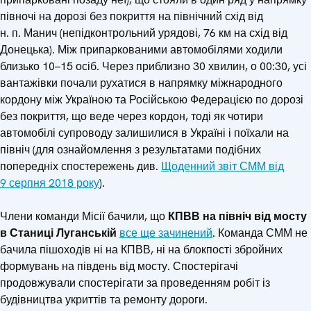
півночі на дорозі без покриття на північний схід від
н. п. Манич (непідконтрольний урядові, 76 км на схід від
Донецька). Між припаркованими автомобілями ходили
близько 10–15 осіб. Через приблизно 30 хвилин, о 00:30, усі
вантажівки почали рухатися в напрямку міжнародного
кордону між Україною та Російською Федерацією по дорозі
без покриття, що веде через кордон, тоді як чотири
автомобілі супроводу залишилися в Україні і поїхали на
північ (для ознайомлення з результатами подібних
попередніх спостережень див.
Щоденний звіт СММ від
9 серпня 2018 року
).
Члени команди Місії бачили, що
КПВВ
на північ від мосту
в Станиці Луганській
все ще зачинений
. Команда СММ не
бачила пішоходів ні на КПВВ, ні на блокпості збройних
формувань на південь від мосту. Спостерігачі
продовжували спостерігати за проведенням робіт із
будівництва укриттів та ремонту дороги.