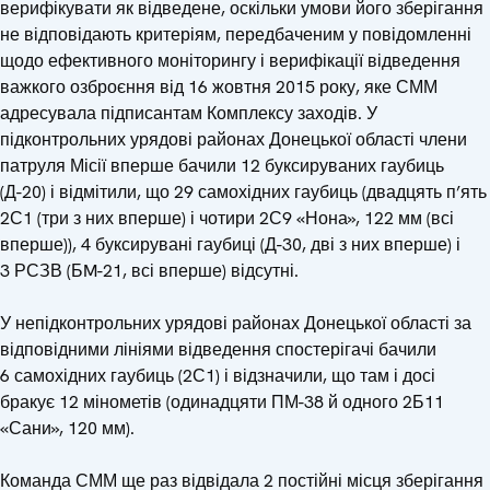
верифікувати як відведене, оскільки умови його зберігання
не відповідають критеріям, передбаченим у повідомленні
щодо ефективного моніторингу і верифікації відведення
важкого озброєння від 16 жовтня 2015 року, яке СММ
адресувала підписантам Комплексу заходів. У
підконтрольних урядові районах Донецької області члени
патруля Місії вперше бачили 12 буксируваних гаубиць
(Д-20) і відмітили, що 29 самохідних гаубиць (двадцять п’ять
2С1 (три з них вперше) і чотири 2С9 «Нона», 122 мм (всі
вперше)), 4 буксирувані гаубиці (Д-30, дві з них вперше) і
3 РСЗВ (БM-21, всі вперше) відсутні.
У непідконтрольних урядові районах Донецької області за
відповідними лініями відведення спостерігачі бачили
6 самохідних гаубиць (2С1) і відзначили, що там і досі
бракує 12 мінометів (одинадцяти ПМ-38 й одного 2Б11
«Сани», 120 мм).
Команда СММ ще раз відвідала 2 постійні місця зберігання