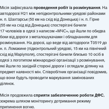
Місія зафіксувала
проведення
робіт із розмінування
.
На
автодорозі Н21 між непідконтрольними урядові районами
н. п. Шахтарськ (50 км на схід від Донецька) і н. п. Гірне
(55 км на схід від Донецька) спостерігачі бачили
17 чоловіків в одязі з написом «МЧС», що йшли по обидва
боки від дороги з металошукачами і обладнанням для
розмінування. На дорозі, що веде від автодороги Т0519 до
н. п. Ломакине (підконтрольний урядові, 15 км на північний
схід від Маріуполя), спостерігачі бачили близько 10 осіб в
одязі з логотипом міжнародної організації з розмінування,
які йшли по західній стороні дороги і оглядали ділянку на
предмет наявності мін. Співробітник організації повідомив,
що вони будуть проводити маркування замінованих
ділянок.
Місія продовжила
сприяти забезпеченню роботи ДФС
,
зокрема шляхом моніторингу дотримання режиму
припинення вогню.