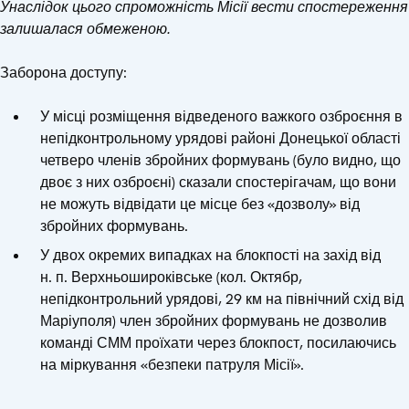
Унаслідок цього спроможність Місії вести спостереження
залишалася обмеженою.
Заборона доступу:
У місці розміщення відведеного важкого озброєння в
непідконтрольному урядові районі Донецької області
четверо членів збройних формувань (було видно, що
двоє з них озброєні) сказали спостерігачам, що вони
не можуть відвідати це місце без «дозволу» від
збройних формувань.
У двох окремих випадках на блокпості на захід від
н. п. Верхньошироківське (кол. Октябр,
непідконтрольний урядові, 29 км на північний схід від
Маріуполя) член збройних формувань не дозволив
команді СММ проїхати через блокпост, посилаючись
на міркування «безпеки патруля Місії».