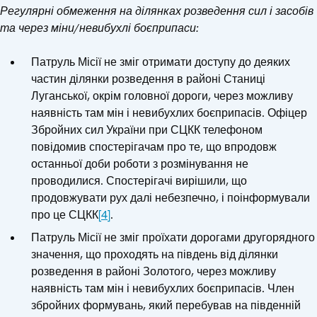
Регулярні обмеження на ділянках розведення сил і засобів
та через міни/невибухлі боєприпаси:
Патруль Місії не зміг отримати доступу до деяких
частин ділянки розведення в районі Станиці
Луганської, окрім головної дороги, через можливу
наявність там мін і невибухлих боєприпасів. Офіцер
Збройних сил України при СЦКК телефоном
повідомив спостерігачам про те, що впродовж
останньої доби роботи з розмінування не
проводилися. Спостерігачі вирішили, що
продовжувати рух далі небезпечно, і поінформували
про це СЦКК
[4]
.
Патруль Місії не зміг проїхати дорогами другорядного
значення, що проходять на південь від ділянки
розведення в районі Золотого, через можливу
наявність там мін і невибухлих боєприпасів. Член
збройних формувань, який перебував на південній