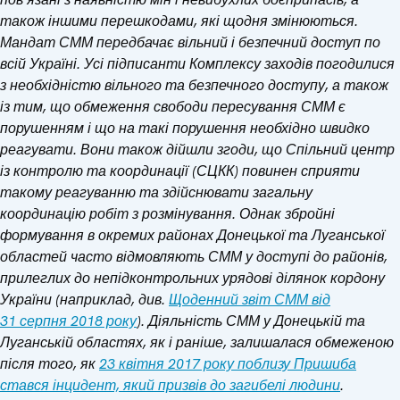
також іншими перешкодами, які щодня змінюються.
Мандат СММ передбачає вільний і безпечний доступ по
всій Україні. Усі підписанти Комплексу заходів погодилися
з необхідністю вільного та безпечного доступу, а також
із тим, що обмеження свободи пересування СММ є
порушенням і що на такі порушення необхідно швидко
реагувати. Вони також дійшли згоди, що Спільний центр
із контролю та координації (СЦКК) повинен сприяти
такому реагуванню та здійснювати загальну
координацію робіт з розмінування. Однак збройні
формування в окремих районах Донецької та Луганської
областей часто відмовляють СММ у доступі до районів,
прилеглих до непідконтрольних урядові ділянок кордону
України (наприклад, див.
Щоденний звіт СММ від
31 серпня 2018 року
).
Діяльність СММ у Донецькій та
Луганській областях, як і раніше, залишалася обмеженою
після того, як
23 квітня 2017 року поблизу Пришиба
стався інцидент, який призвів до загибелі людини
.