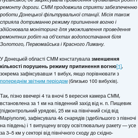
ремонту дороги. СММ продовжила сприяти забезпеченню
роботи Донецької фільтрувальної станції.
Місія також
сприяла дотриманню режиму припинення вогню і
здійснювала моніторинг для уможливлення проведення
ремонтних робіт на об’єктах водопостачання біля
Золотого, Первомайська і Красного Лиману.
У Донецькій області СММ констатувала
зменшення
кількості
порушень режиму припинення вогню
[1]
,
зокрема зафіксувавши 1 вибух, якщо порівнювати з
попереднім звітним періодом
(близько 100 вибухів).
Так, пізно ввечері 4 та вночі 5 вересня камера СММ,
встановлена за 1 км на південний захід від н. п. Пищевик
(підконтрольний урядові, 25 км на північний схід від
Маріуполя), зафіксувала 46 снарядів (здебільшого з півночі
на південь) і 1 випущену вгору освітлювальну ракету — усе
за 3–5 км у секторі від північного сходу до східно-