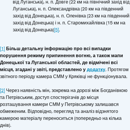
від Луганська), н. п. Довге (22 км на північний захід від
Луганська), н. п. Олександрівка (20 км на південний
захід від Донецька), н. п. Оленівка (23 км на південний
захід від Донецька) і н. п. Старомихайлівка (15 км на
захід від Донецька)
[5]
.
[1]
Більш детальну інформацію про всі випадки
порушення режиму припинення вогню, а також мапи
Донецької та Луганської областей, де відмічені всі
місця, згадані у звіті, представлено у
додатку
. Протягом
звітного періоду камера СММ у Кряківці не функціонувала.
[2]
Через наявність мін, зокрема на дорозі між Богданівкою
та Петрівським, доступ спостерігачів до місця
розташування камери СММ у Петрівському залишався
обмеженим. Відповідно, перегляд та аналіз відзнятого
камерою матеріалу переноситься (попередньо на кілька
днів).