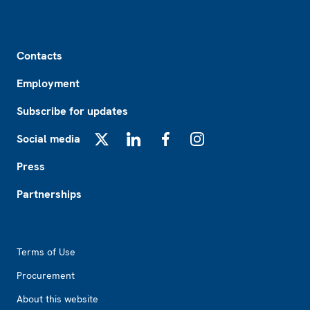
Footer
Contacts
Employment
Subscribe for updates
Social media
X
LinkedIn
Facebook
Instagram
Press
Partnerships
Footer2
Terms of Use
Procurement
About this website