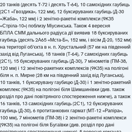
20 танків (десять T-72 і десять Т-64), 10 самохідних гаубиць
(2С1 «Гвоздика», 122 мм), 12 буксируваних гаубиць (Д-30
«Жаба», 122 мм) і 2 зенітно-ракетні комплекси (9K35
«Стріла-10») поблизу Міусинська. Також 4 вересня
БПЛА СММ дальнього радіуса дії виявив 18 буксируваних
гаубиць (десять 2А65 «Мста-Б», 152 мм, і вісім Д-20, 152 мм)
на території об’єкта в н. п. Хрустальний (57 км на південний
захід від Луганська), 18 танків (Т-64), 7 самохідних гаубиць
(2С1), 15 буксируваних гаубиць (Д-30), 7 мінометів (ПМ-38,
120 мм) і 12 зенітно-ракетних комплексів (9K35) на полігоні
біля н. п. Мирне (28 км на південний захід від Луганська),
10 танків, 1 буксирувану гаубицю (Д-30) і 1 зенітно-ракетний
комплекс (9K35) на полігоні біля Шимшинівки (див. також
розділ про дані повітряного спостереження нижче), а також
16 танків, 13 самохідних гаубиць (2С1), 12 буксируваних
гаубиць (Д-30), 6 протитанкових гармат (МТ-12 «Рапіра»,
100 мм), 7 мінометів (ПМ-38) і 2 зенітно-ракетні комплекси
(9K35) на полігоні біля Бугаївки (див. розділ про дані
повітряного спостереження нижче). 5 вересня команда