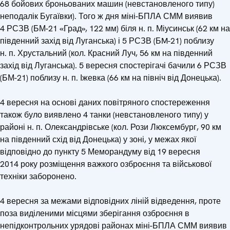
68 бойових броньованих машин (невстановленого типу)
неподалік Бугаївки). Того ж дня міні-БПЛА СММ виявив
4 РСЗВ (БМ-21 «Град», 122 мм) біля н. п. Міусинськ (62 км на
південний захід від Луганська) і 5 РСЗВ (БM-21) поблизу
н. п. Хрустальний (кол. Красний Луч, 56 км на південний
захід від Луганська). 5 вересня спостерігачі бачили 6 РСЗВ
(БМ-21) поблизу н. п. Іжевка (66 км на північ від Донецька).
4 вересня на основі даних повітряного спостереження
також було виявлено 4 танки (невстановленого типу) у
районі н. п. Олександрівське (кол. Рози Люксембург, 90 км
на південний схід від Донецька) у зоні, у межах якої
відповідно до пункту 5 Меморандуму від 19 вересня
2014 року розміщення важкого озброєння та військової
техніки заборонено.
4 вересня за межами відповідних ліній відведення, проте
поза виділеними місцями зберігання озброєння в
непідконтрольних урядові районах міні-БПЛА СММ виявив