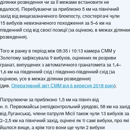
ділянки розведення чи за її межами встановити не
вдалося). Перебуваючи за приблизно 5 км на північний
захід від вищезазначеного блокпосту, спостерігачі чули
15 вибухів невизначеного походження за 5–6 км на
південний схід від своєї позиції (за оцінкою, в межах ділянки
розведення).
Того ж ранку в період між 08:35 і 10:13 камера СММ у
Золотому зафіксувала 9 вибухів, оцінених як розриви
гранат, випущених з автоматичного гранатомета за 1,4–
1,6 км на південний схід і південно-південний схід (за
оцінкою, усе в межах ділянки розведення)
(див.
Оперативний звіт СММ від 6 вересня 2018 року
).
Патрулюючи за приблизно 1,5 км на північ від
н. п. Первомайськ (непідконтрольний урядові, 58 км на захід
від Луганська), члени патруля Місії також чули 13 вибухів за
2–2,5 км на північний захід, оцінені як ті самі вибухи, про які
йшлося вище, а крім того вони ще чули 2 вибухи