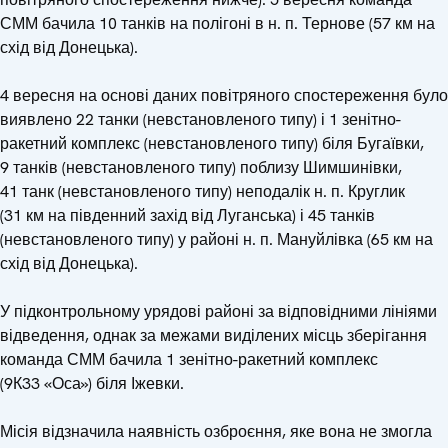
СММ бачила 10 танків на полігоні в н. п. Тернове (57 км на
схід від Донецька).
4 вересня на основі даних повітряного спостереження було
виявлено 22 танки (невстановленого типу) і 1 зенітно-
ракетний комплекс (невстановленого типу) біля Бугаївки,
9 танків (невстановленого типу) поблизу Шимшинівки,
41 танк (невстановленого типу) неподалік н. п. Круглик
(31 км на південний захід від Луганська) і 45 танків
(невстановленого типу) у районі н. п. Мануйлівка (65 км на
схід від Донецька).
У підконтрольному урядові районі за відповідними лініями
відведення, однак за межами виділених місць зберігання
команда СММ бачила 1 зенітно-ракетний комплекс
(9К33 «Оса») біля Іжевки.
Місія відзначила наявність озброєння, яке вона не змогла