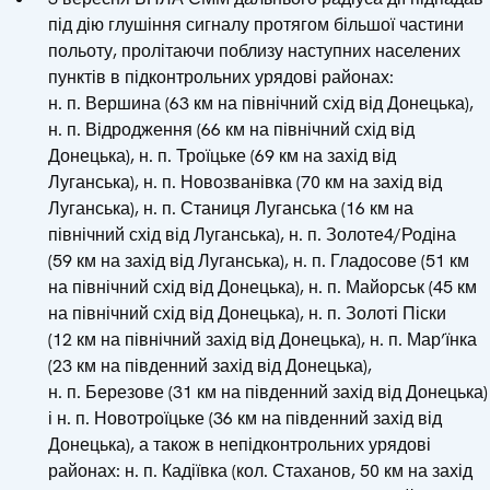
під дію глушіння сигналу протягом більшої частини
польоту, пролітаючи поблизу наступних населених
пунктів в підконтрольних урядові районах:
н. п. Вершина (63 км на північний схід від Донецька),
н. п. Відродження (66 км на північний схід від
Донецька), н. п. Троїцьке (69 км на захід від
Луганська), н. п. Новозванівка (70 км на захід від
Луганська), н. п. Станиця Луганська (16 км на
північний схід від Луганська), н. п. Золоте4/Родіна
(59 км на захід від Луганська), н. п. Гладосове (51 км
на північний схід від Донецька), н. п. Майорськ (45 км
на північний схід від Донецька), н. п. Золоті Піски
(12 км на північний захід від Донецька), н. п. Мар’їнка
(23 км на південний захід від Донецька),
н. п. Березове (31 км на південний захід від Донецька)
і н. п. Новотроїцьке (36 км на південний захід від
Донецька), а також в непідконтрольних урядові
районах: н. п. Кадіївка (кол. Стаханов, 50 км на захід