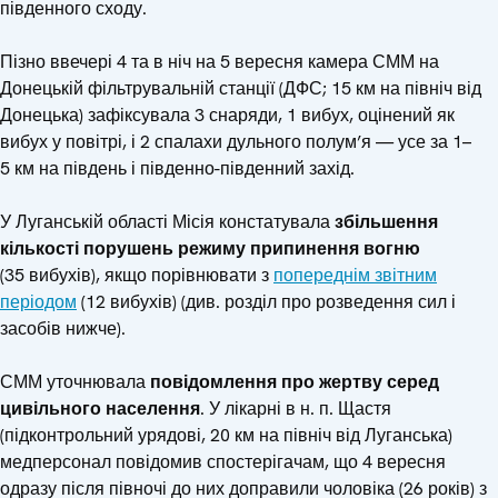
південного сходу.
Пізно ввечері 4 та в ніч на 5 вересня камера СММ на
Донецькій фільтрувальній станції (ДФС; 15 км на північ від
Донецька) зафіксувала 3 снаряди, 1 вибух, оцінений як
вибух у повітрі, і 2 спалахи дульного полум’я — усе за 1–
5 км на південь і південно-південний захід.
У Луганській області Місія констатувала
збільшення
кількості порушень режиму припинення вогню
(35 вибухів), якщо порівнювати з
попереднім звітним
періодом
(12 вибухів) (див. розділ про розведення сил і
засобів нижче).
СММ уточнювала
повідомлення про жертву серед
цивільного населення
. У лікарні в н. п. Щастя
(підконтрольний урядові, 20 км на північ від Луганська)
медперсонал повідомив спостерігачам, що 4 вересня
одразу після півночі до них доправили чоловіка (26 років) з