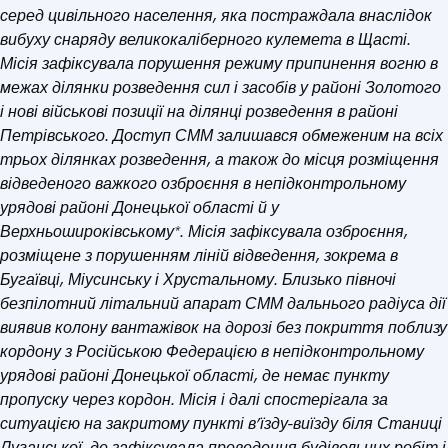
серед цивільного населення, яка постраждала внаслідок
вибуху снаряду великокаліберного кулемета в Щасті.
Місія зафіксувала порушення режиму припинення вогню в
межах ділянки розведення сил і засобів у районі Золотого
і нові військові позиції на ділянці розведення в районі
Петрівського. Доступ СММ залишався обмеженим на всіх
трьох ділянках розведення, а також до місця розміщення
відведеного важкого озброєння в непідконтрольному
урядові районі Донецької області й у
Верхньошироківському*. Місія зафіксувала озброєння,
розміщене з порушенням ліній відведення, зокрема в
Бугаївці, Міусинську і Хрустальному. Близько півночі
безпілотний літальний апарат СММ дальнього радіуса дії
виявив колону вантажівок на дорозі без покриття поблизу
кордону з Російською Федерацією в непідконтрольному
урядові районі Донецької області, де немає пункту
пропуску через кордон. Місія і далі спостерігала за
ситуацією на закритому пункті в’їзду-виїзду біля Станиці
Луганської, де зафіксувала проведення будівельних робіт і