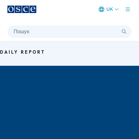
UK
Meta navigation
Пошук
DAILY REPORT