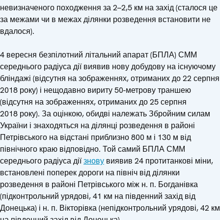
невизначеного походження за 2–2,5 км на захід (сталося це
за межами чи в межах ділянки розведення встановити не
вдалося).
4 вересня безпілотний літальний апарат (БПЛА) СММ
середнього радіуса дії виявив нову добудову на існуючому
бліндажі (відсутня на зображеннях, отриманих до 22 серпня
2018 року) і нещодавно вириту 50-метрову траншею
(відсутня на зображеннях, отриманих до 25 серпня
2018 року). За оцінкою, обидві належать Збройним силам
України і знаходяться на ділянці розведення в районі
Петрівського на відстані приблизно 800 м і 130 м від
північного краю відповідно. Той самий БПЛА СММ
середнього радіуса дії
знову
виявив 24 протитанкові міни,
встановлені поперек дороги на північ від ділянки
розведення в районі Петрівського між н. п. Богданівка
(підконтрольний урядові, 41 км на південний захід від
Донецька) і н. п. Вікторівка (непідконтрольний урядові, 42 км
на південний захід від Донецька).