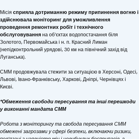
Місія
сприяла дотриманню режиму припинення вогню і
здійснювала моніторинг для уможливлення
проведення ремонтних робіт і технічного
обслуговування
на об’єктах водопостачання біля
Золотого, Первомайська і н. п. Красний Лиман
(непідконтрольний урядові, 30 км на північний захід від
Луганська).
СММ продовжувала стежити за ситуацією в Херсоні, Одесі,
Львові, Івано-Франківську, Харкові, Дніпрі, Чернівцях і
Києві.
*Обмеження свободи пересування та інші перешкоди
у виконанні мандата СММ
Робота з моніторингу та свобода пересування СММ
обмежені загрозами у сфері безпеки, включаючи ризики,
пов’язані з наявністю мін і невибухлих боєприпасів, а