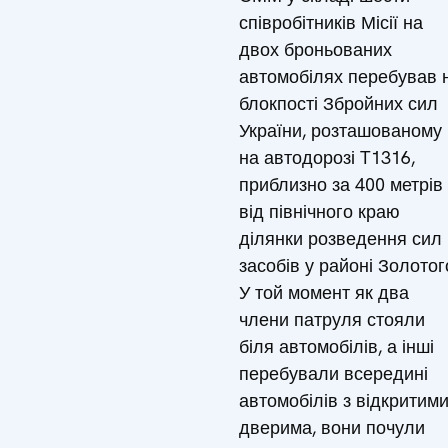
співробітників Місії на
двох броньованих
автомобілях перебував 
блокпості Збройних сил
України, розташованому
на автодорозі T1316,
приблизно за 400 метрів
від північного краю
ділянки розведення сил 
засобів у районі Золотог
У той момент як два
члени патруля стояли
біля автомобілів, а інші
перебували всередині
автомобілів з відкритим
дверима, вони почули