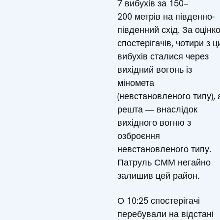
7 вибухів за 150–
200 метрів на південно-
південний схід. За оцінк
спостерігачів, чотири з ц
вибухів сталися через
вихідний вогонь із
міномета
(невстановленого типу), 
решта — внаслідок
вихідного вогню з
озброєння
невстановленого типу.
Патруль СММ негайно
залишив цей район.
О 10:25 спостерігачі
перебували на відстані