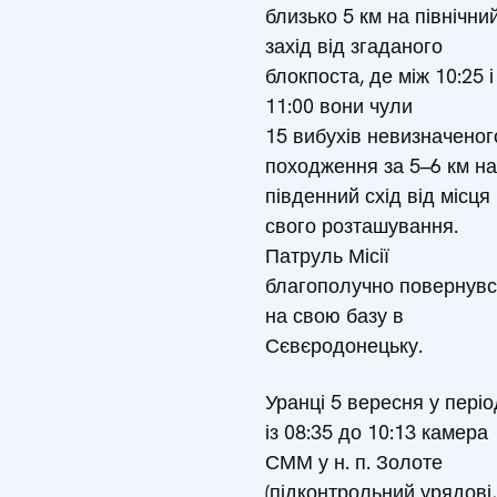
близько 5 км на північни
захід від згаданого
блокпоста, де між 10:25 і
11:00 вони чули
15 вибухів невизначеног
походження за 5–6 км на
південний схід від місця
свого розташування.
Патруль Місії
благополучно повернув
на свою базу в
Сєвєродонецьку.
Уранці 5 вересня у періо
із 08:35 до 10:13 камера
СММ у н. п. Золоте
(підконтрольний урядові,