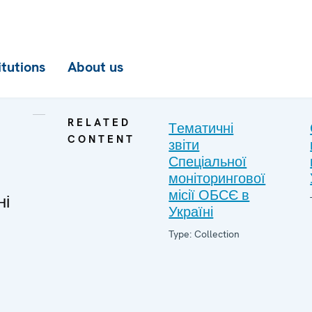
itutions
About us
RELATED
Tематичні
CONTENT
звіти
Спеціальної
моніторингової
місії ОБСЄ в
ні
Україні
Type: Collection