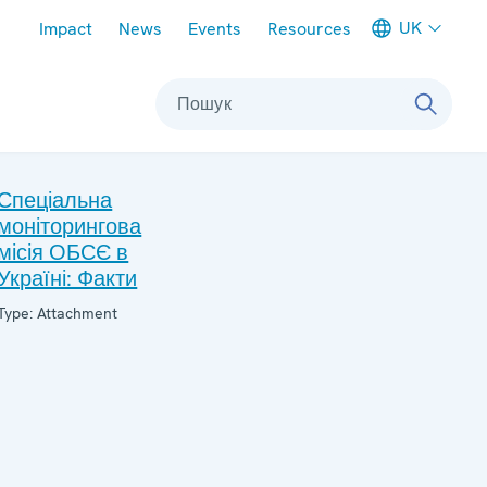
Meta navigation
UK
Impact
News
Events
Resources
Пошук
Спеціальна
моніторингова
місія ОБСЄ в
Україні: Факти
Type: Attachment