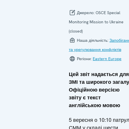
Джерело:
OSCE Special
Monitoring Mission to Ukraine
(closed)
Наша діяльність:
Запобіган
та урегулювання конфліктів
Регіони:
Eastern Europe
Цей звіт надається для
ЗМІ та широкого загалу
Офіційною версією
звіту є текст
англійською мовою
5 вересня о 10:10 патру
СММ у складі шести