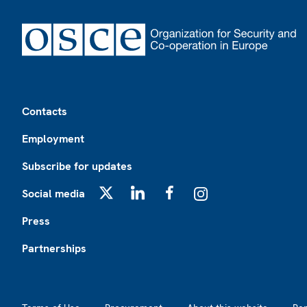
Footer
Contacts
Employment
Subscribe for updates
Social media
X
LinkedIn
Facebook
Instagram
Press
Partnerships
Footer2