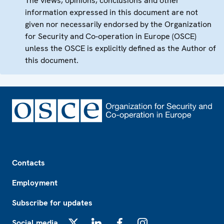
The views, opinions, conclusions and other
information expressed in this document are not
given nor necessarily endorsed by the Organization
for Security and Co-operation in Europe (OSCE)
unless the OSCE is explicitly defined as the Author of
this document.
Footer
Contacts
Employment
Subscribe for updates
Social media
X
LinkedIn
Facebook
Instagram