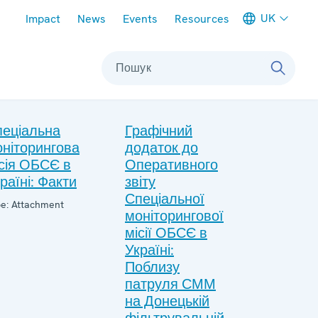
Meta navigation
UK
Impact
News
Events
Resources
Пошук
пеціальна
Графічний
ніторингова
додаток до
сія ОБСЄ в
Оперативного
раїні: Факти
звіту
Спеціальної
e: Attachment
моніторингової
місії ОБСЄ в
Україні:
Поблизу
патруля СММ
на Донецькій