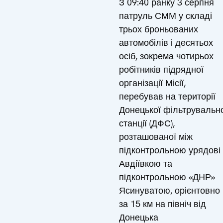
З 09:40 ранку 3 серпня
патруль СММ у складі
трьох броньованих
автомобілів і десятьох
осіб, зокрема чотирьох
робітників підрядної
організації Місії,
перебував на території
Донецької фільтрувальн
станції (ДФС),
розташованої між
підконтрольною урядові
Авдіївкою та
підконтрольною «ДНР»
Ясинуватою, орієнтовно
за 15 км на північ від
Донецька