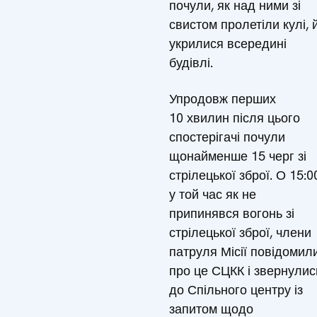
почули, як над ними зі
свистом пролетіли кулі, 
укрилися всередині
будівлі.
Упродовж перших
10 хвилин після цього
спостерігачі почули
щонайменше 15 черг зі
стрілецької зброї. О 15:0
у той час як не
припинявся вогонь зі
стрілецької зброї, члени
патруля Місії повідомил
про це СЦКК і звернулис
до Спільного центру із
запитом щодо