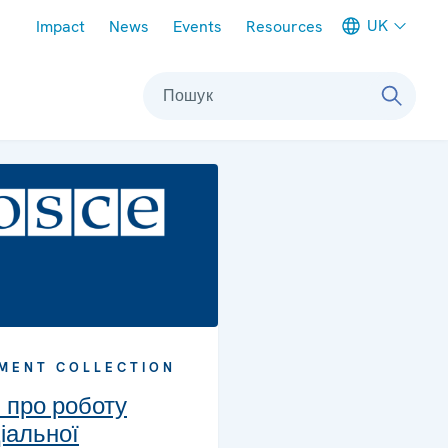
Meta navigation
UK
Impact
News
Events
Resources
Пошук
MENT COLLECTION
и про роботу
іальної